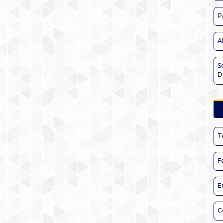
P
A
S
D
T
F
E
C