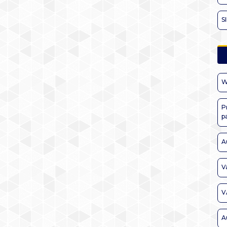
S
W
P
p
A
V
V
A