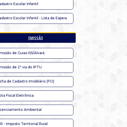
adastro Escolar Infantil
adastro Escolar Infantil - Lista de Espera
EMISSÃO
missão de Guias ISS/Alvará
missão de 2ª via do IPTU
icha de Cadastro Imobliário (FCI)
ota Fiscal Eletrônica
icenciamento Ambiental
TR - Imposto Territorial Rural