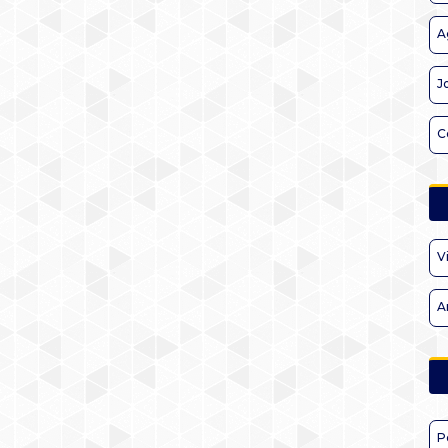
A
J
C
V
A
P