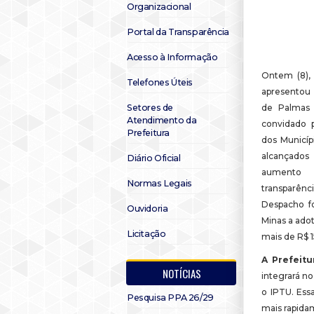
Organizacional
Portal da Transparência
Acesso à Informação
Ontem (8), 
Telefones Úteis
apresentou
Setores de
de Palmas (
Atendimento da
convidado 
Prefeitura
dos Municíp
alcançado
Diário Oficial
aumento
Normas Legais
transparên
Despacho f
Ouvidoria
Minas a ado
Licitação
mais de R$ 1
A Prefeitu
NOTÍCIAS
integrará no
o IPTU. Ess
Pesquisa PPA 26/29
mais rapida