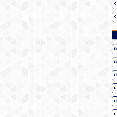
C
C
E
E
F
N
L
I