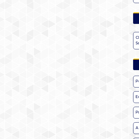
C
S
P
E
P
A