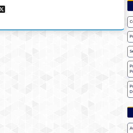
ook
hatsApp
X
C
P
S
P
P
P
D
A