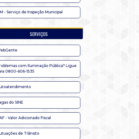
IM - Serviço de Inspeção Municipal
SERVIÇOS
ebGente
roblemas com Iluminação Pública? Ligue
ara 0800-606-1535
utoatendimento
agas do SINE
AF - Valor Adicionado Fiscal
utuações de Trânsito