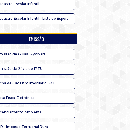
adastro Escolar Infantil
adastro Escolar Infantil - Lista de Espera
EMISSÃO
missão de Guias ISS/Alvará
missão de 2ª via do IPTU
icha de Cadastro Imobliário (FCI)
ota Fiscal Eletrônica
icenciamento Ambiental
TR - Imposto Territorial Rural