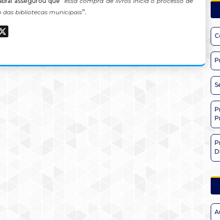
bral assegurou que “
essa compra de livros inicia o processo de
 das bibliotecas municipais
”.
ook
hatsApp
X
C
P
S
P
P
P
D
A