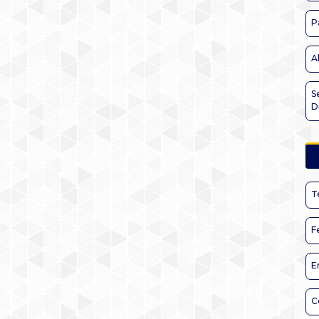
P
A
S
D
T
F
E
C