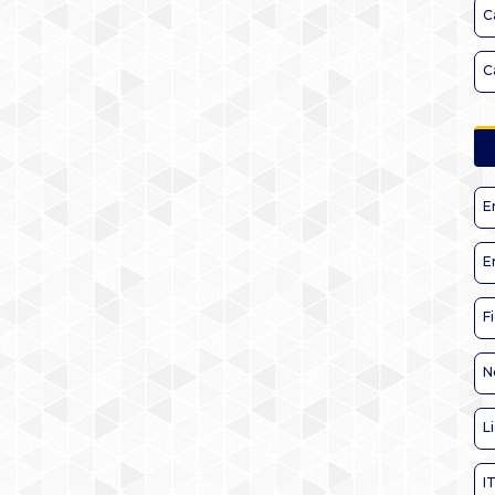
C
C
E
E
F
N
L
I