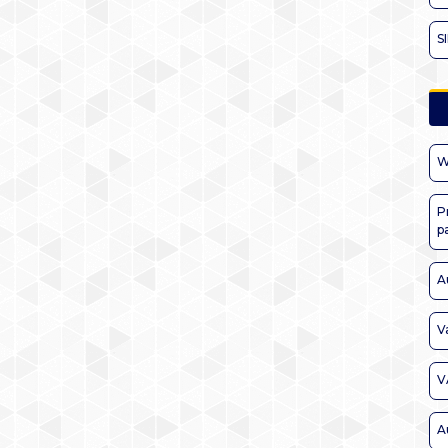
S
W
P
p
A
V
V
A