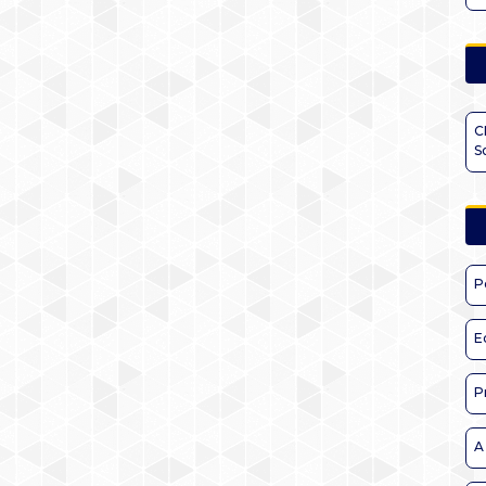
C
S
P
E
P
A