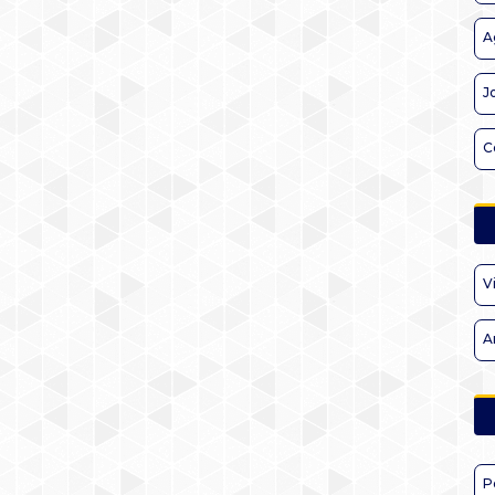
A
J
C
V
A
P