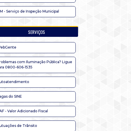
IM - Serviço de Inspeção Municipal
SERVIÇOS
ebGente
roblemas com Iluminação Pública? Ligue
ara 0800-606-1535
utoatendimento
agas do SINE
AF - Valor Adicionado Fiscal
utuações de Trânsito