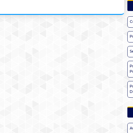
C
P
S
P
P
P
D
A