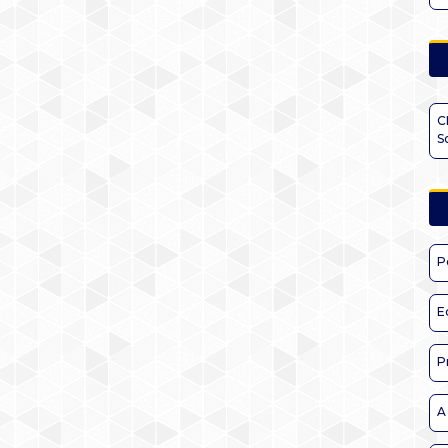
C
S
P
E
P
A