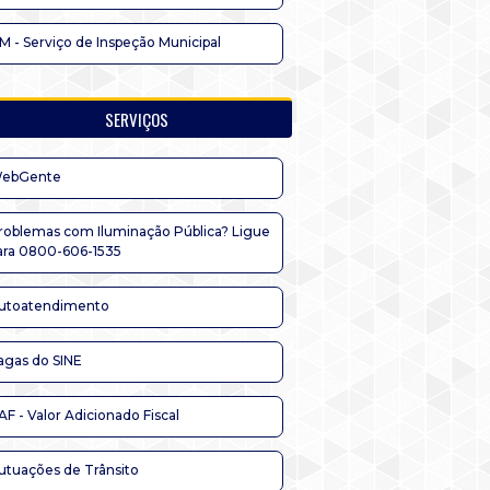
IM - Serviço de Inspeção Municipal
SERVIÇOS
ebGente
roblemas com Iluminação Pública? Ligue
ara 0800-606-1535
utoatendimento
agas do SINE
AF - Valor Adicionado Fiscal
utuações de Trânsito