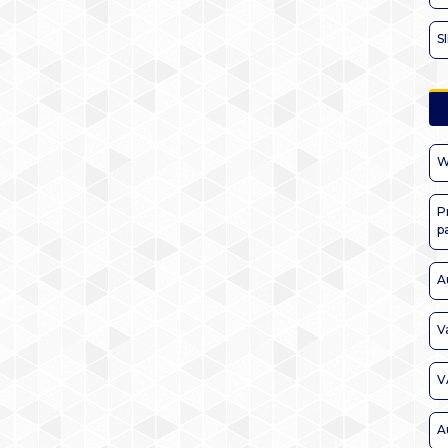
S
W
P
p
A
V
V
A