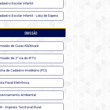
adastro Escolar Infantil
adastro Escolar Infantil - Lista de Espera
EMISSÃO
missão de Guias ISS/Alvará
missão de 2ª via do IPTU
icha de Cadastro Imobliário (FCI)
ota Fiscal Eletrônica
icenciamento Ambiental
TR - Imposto Territorial Rural