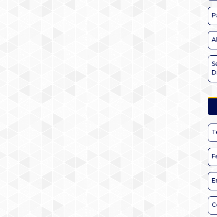
P
A
S
D
T
F
E
C