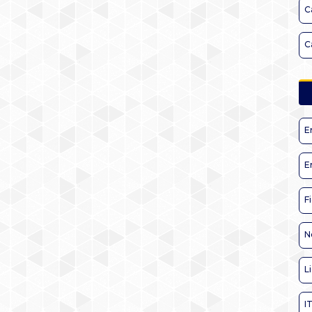
C
C
E
E
F
N
L
I