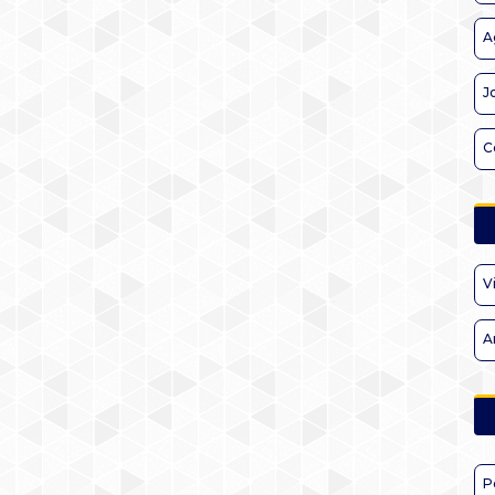
A
J
C
V
A
P