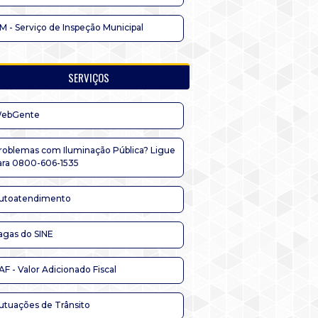
IM - Serviço de Inspeção Municipal
SERVIÇOS
ebGente
roblemas com Iluminação Pública? Ligue
ara 0800-606-1535
utoatendimento
agas do SINE
AF - Valor Adicionado Fiscal
utuações de Trânsito