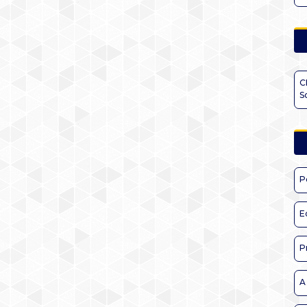
C
S
P
E
P
A