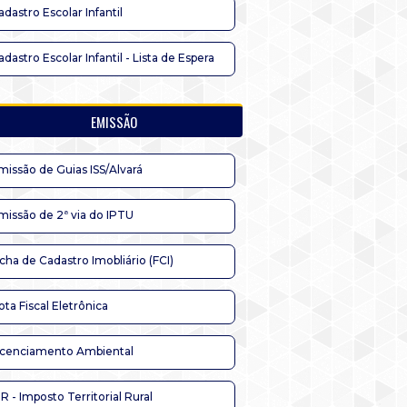
adastro Escolar Infantil
adastro Escolar Infantil - Lista de Espera
EMISSÃO
missão de Guias ISS/Alvará
missão de 2ª via do IPTU
icha de Cadastro Imobliário (FCI)
ota Fiscal Eletrônica
icenciamento Ambiental
TR - Imposto Territorial Rural