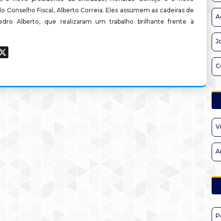
o Conselho Fiscal, Alberto Correia. Eles assumem as cadeiras de
A
edro Alberto, que realizaram um trabalho brilhante frente à
J
ook
hatsApp
X
C
V
A
P