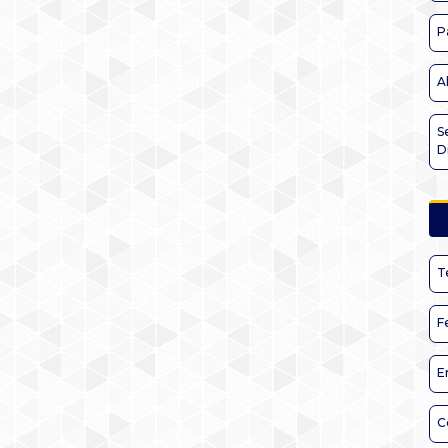
P
A
S
D
T
F
E
C