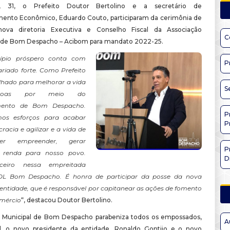
ra, 31, o Prefeito Doutor Bertolino e a secretário de
ento Econômico, Eduardo Couto, participaram da cerimônia de
ova diretoria Executiva e Conselho Fiscal da Associação
C
 de Bom Despacho – Acibom para mandato 2022-25.
pio próspero conta com
P
iado forte. Como Prefeito
lhado para melhorar a vida
S
soas por meio do
imento de Bom Despacho.
P
os esforços para acabar
P
acia e agilizar e a vida de
r empreender, gerar
P
 renda para nosso povo.
D
eiro nessa empreitada
L Bom Despacho. É honra de participar da posse da nova
 entidade, que é responsável por capitanear as ações de fomento
omércio
“, destacou Doutor Bertolino.
a Municipal de Bom Despacho parabeniza todos os empossados,
A
l, o novo presidente da entidade, Ronaldo Gontijo e o novo