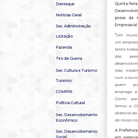
Quinta-fei
Destaque
Desenvolvim
Notícias Geral
posse da n
Empresarial
Sec. Administração
“
Um
municí
Licitação
um empresar
Fazenda
tenho traba
das pes
Tiro de Guerra
desenvolv
Sec. Cultura e Turismo
Não medim
com a burocr
Turismo
quem que
COMPIR
emprego e
Como parc
Política Cultural
temos a CD
diretoria da
Sec. Desenvolvimento
do nosso c
Econômico
A Prefeitur
Sec. Desenvolvimento
Social
em especia