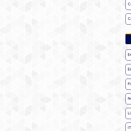
C
C
E
E
F
N
L
I