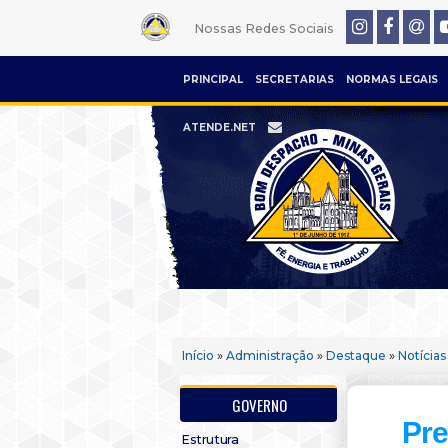
Nossas Redes Sociais
PRINCIPAL
SECRETARIAS
NORMAS LEGAIS
ATENDE.NET
Início
»
Administração
»
Destaque
»
Notícias
GOVERNO
Pre
Estrutura