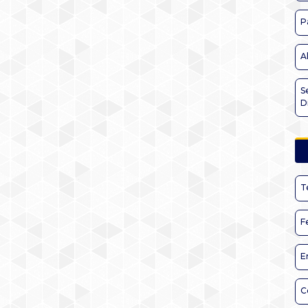
P
A
S
D
T
F
E
C