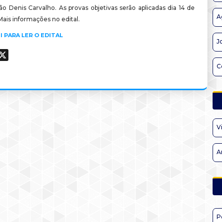
o Denis Carvalho. As provas objetivas serão aplicadas dia 14 de
A
ais informações no edital.
I PARA LER O EDITAL
J
ook
hatsApp
X
C
V
A
P