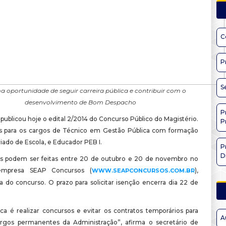
C
P
S
 oportunidade de seguir carreira pública e contribuir com o
desenvolvimento de Bom Despacho
P
 publicou hoje o edital 2/2014 do Concurso Público do Magistério.
P
s para os cargos de Técnico em Gestão Pública com formação
iado de Escola, e Educador PEB I.
P
D
es podem ser feitas entre 20 de outubro e 20 de novembro no
mpresa SEAP Concursos (
),
WWW.SEAPCONCURSOS.COM.BR
a do concurso. O prazo para solicitar isenção encerra dia 22 de
ica é realizar concursos e evitar os contratos temporários para
A
rgos permanentes da Administração”, afirma o secretário de