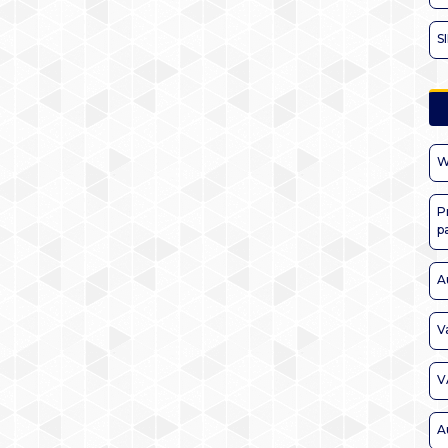
S
W
P
p
A
V
V
A