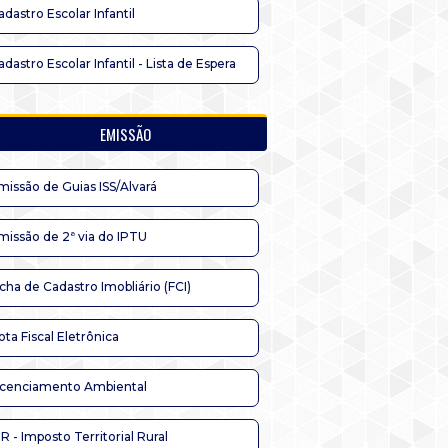
adastro Escolar Infantil
adastro Escolar Infantil - Lista de Espera
EMISSÃO
missão de Guias ISS/Alvará
missão de 2ª via do IPTU
icha de Cadastro Imobliário (FCI)
ota Fiscal Eletrônica
icenciamento Ambiental
TR - Imposto Territorial Rural