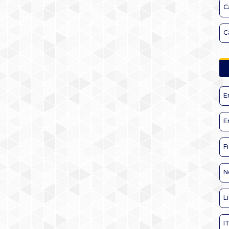
C
C
E
E
F
N
L
I