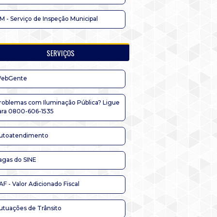
IM - Serviço de Inspeção Municipal
SERVIÇOS
ebGente
roblemas com Iluminação Pública? Ligue
ara 0800-606-1535
utoatendimento
agas do SINE
AF - Valor Adicionado Fiscal
utuações de Trânsito