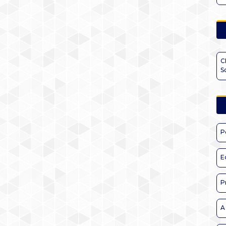
C
S
P
E
P
A