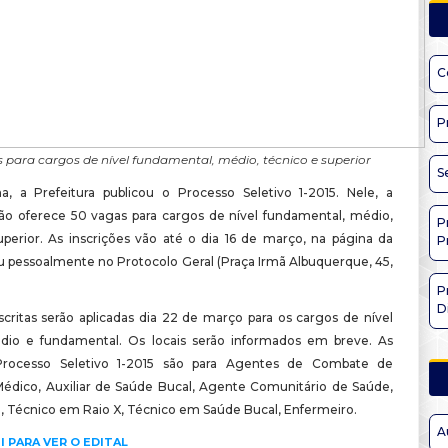
C
P
 para cargos de nível fundamental, médio, técnico e superior
S
, a Prefeitura publicou o Processo Seletivo 1-2015. Nele, a
ão oferece 50 vagas para cargos de nível fundamental, médio,
P
uperior. As inscrições vão até o dia 16 de março, na página da
P
ou pessoalmente no Protocolo Geral (Praça Irmã Albuquerque, 45,
P
D
scritas serão aplicadas dia 22 de março para os cargos de nível
dio e fundamental. Os locais serão informados em breve. As
rocesso Seletivo 1-2015 são para Agentes de Combate de
édico, Auxiliar de Saúde Bucal, Agente Comunitário de Saúde,
 Técnico em Raio X, Técnico em Saúde Bucal, Enfermeiro.
A
I PARA VER O EDITAL