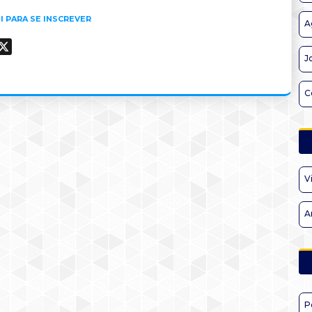
I PARA SE INSCREVER
A
ook
hatsApp
X
J
C
V
A
P