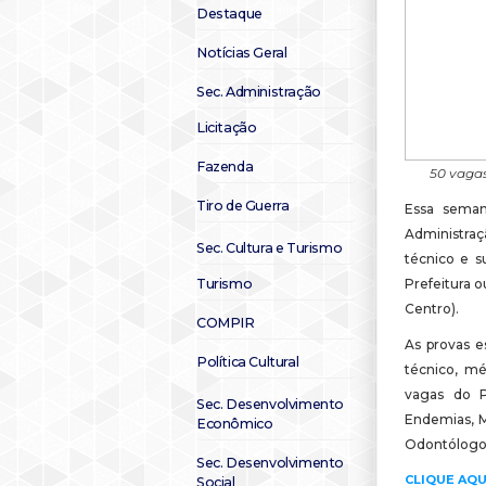
Destaque
Notícias Geral
Sec. Administração
Licitação
Fazenda
50 vagas
Tiro de Guerra
Essa semana
Administraç
Sec. Cultura e Turismo
técnico e s
Turismo
Prefeitura 
Centro).
COMPIR
As provas e
Política Cultural
técnico, mé
vagas do P
Sec. Desenvolvimento
Endemias, M
Econômico
Odontólogo,
Sec. Desenvolvimento
CLIQUE AQU
Social