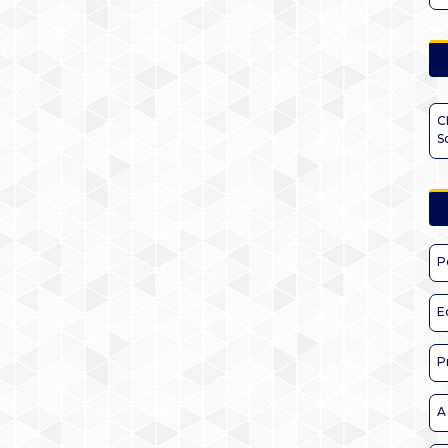
C
S
P
E
P
A