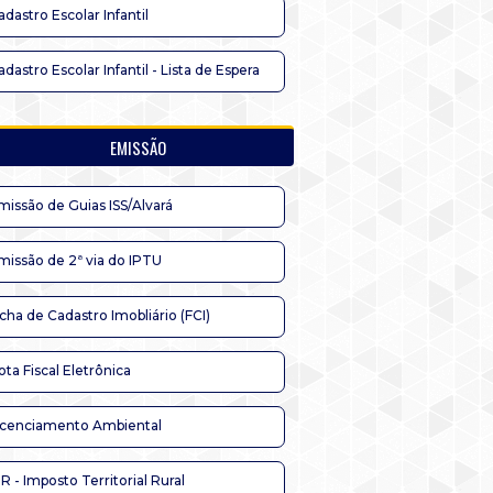
adastro Escolar Infantil
adastro Escolar Infantil - Lista de Espera
EMISSÃO
missão de Guias ISS/Alvará
missão de 2ª via do IPTU
icha de Cadastro Imobliário (FCI)
ota Fiscal Eletrônica
icenciamento Ambiental
TR - Imposto Territorial Rural