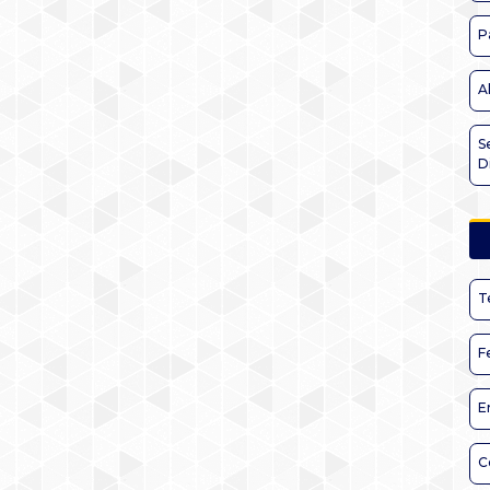
P
A
S
D
T
F
E
C