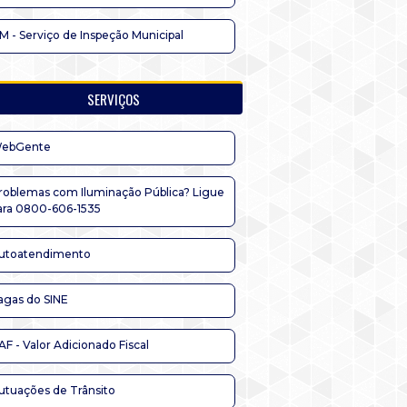
IM - Serviço de Inspeção Municipal
SERVIÇOS
ebGente
roblemas com Iluminação Pública? Ligue
ara 0800-606-1535
utoatendimento
agas do SINE
AF - Valor Adicionado Fiscal
utuações de Trânsito