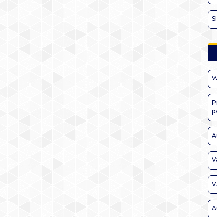
S
W
P
p
A
V
V
A