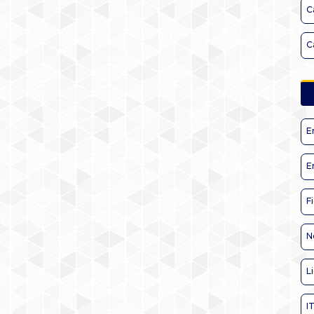
C
C
E
E
F
N
L
I