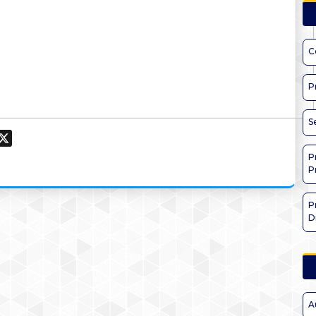
C
P
S
ook
hatsApp
X
P
P
P
D
A