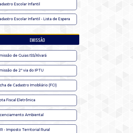
adastro Escolar Infantil
adastro Escolar Infantil - Lista de Espera
EMISSÃO
missão de Guias ISS/Alvará
missão de 2ª via do IPTU
icha de Cadastro Imobliário (FCI)
ota Fiscal Eletrônica
icenciamento Ambiental
TR - Imposto Territorial Rural