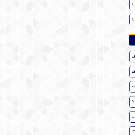
C
C
E
E
F
N
L
I