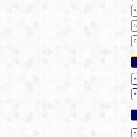
A
J
C
V
A
P