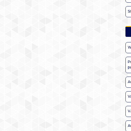
S
W
P
p
A
V
V
A