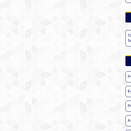
C
S
P
E
P
A