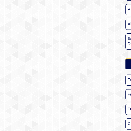
P
A
S
D
T
F
E
C