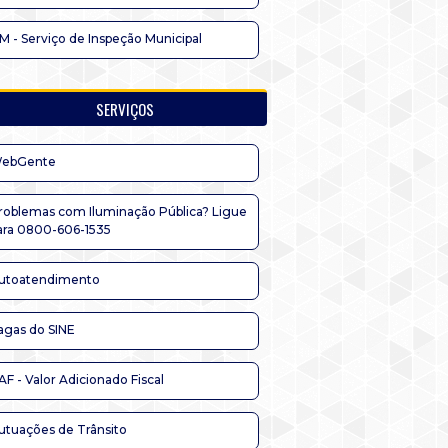
IM - Serviço de Inspeção Municipal
SERVIÇOS
ebGente
roblemas com Iluminação Pública? Ligue
ara 0800-606-1535
utoatendimento
agas do SINE
AF - Valor Adicionado Fiscal
utuações de Trânsito