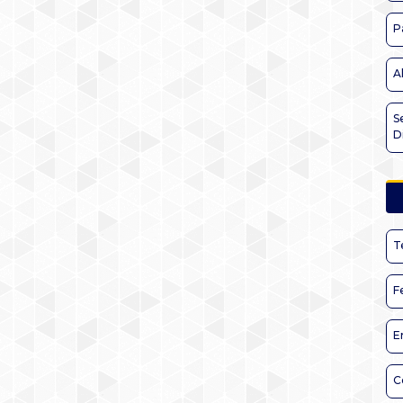
P
A
S
D
T
F
E
C