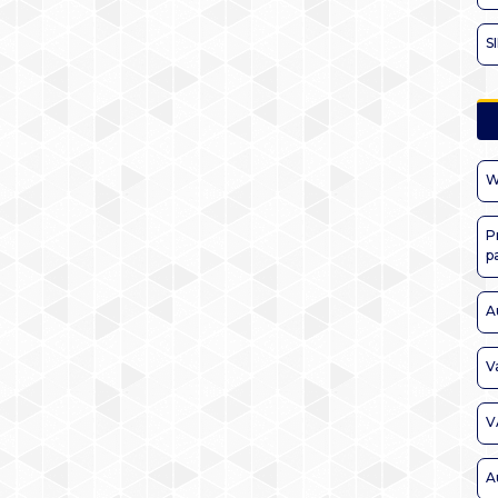
S
W
P
p
A
V
V
A