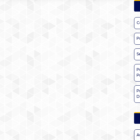
C
P
S
P
P
P
D
A