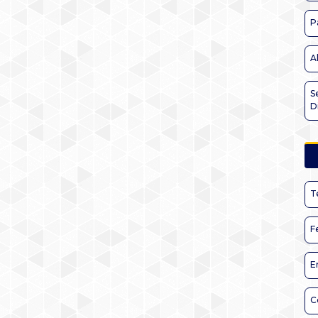
P
A
S
D
T
F
E
C