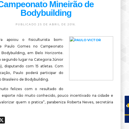
Campeonato Mineirão de
Bodybuilding
PUBLICADO 25 DE ABRIL DE 2016.
ra apoiou o fisiculturista bom-
se Paulo Gomes no Campeonato
 Bodybuilding, em Belo Horizonte.
m segundo lugar na Categoria Júnior
s), disputando com 15 atletas. Com
ficação, Paulo poderá participar do
Brasileiro de Bodybuilding.
uito felizes com o resultado do
 esporte não muito conhecido, pouco incentivado na cidade e
alorizar quem o pratica”, parabeniza Roberta Neves, secretária
ook
hatsApp
X