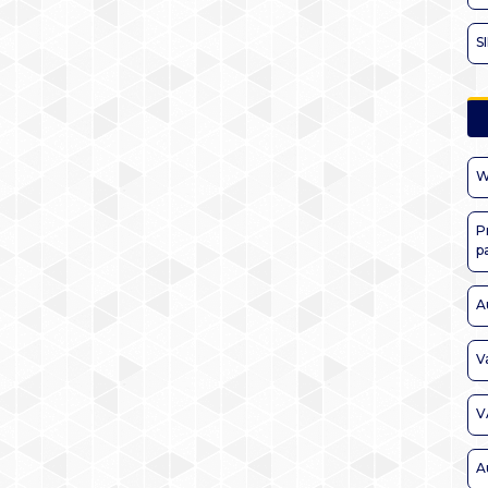
S
W
P
p
A
V
V
A