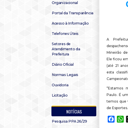
Organizacional
Portal da Transparência
Acesso à Informação
Telefones Úteis
A Prefeitu
Setores de
despachen
Atendimento da
Mineirão de
Prefeitura
Ele ficou e
Diário Oficial
(até 21 ano
esta classi
Normas Legais
Campeonato 
Ouvidoria
“Estamos m
Paulo. É um
Licitação
temos que v
de Esportes.
NOTÍCIAS
Faceb
W
Pesquisa PPA 26/29