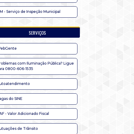
IM - Serviço de Inspeção Municipal
SERVIÇOS
ebGente
roblemas com Iluminação Pública? Ligue
ara 0800-606-1535
utoatendimento
agas do SINE
AF - Valor Adicionado Fiscal
utuações de Trânsito