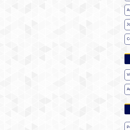
A
J
C
V
A
P