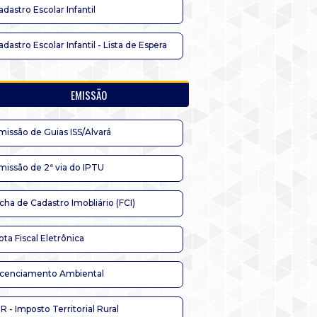
adastro Escolar Infantil
adastro Escolar Infantil - Lista de Espera
EMISSÃO
missão de Guias ISS/Alvará
missão de 2ª via do IPTU
icha de Cadastro Imobliário (FCI)
ota Fiscal Eletrônica
icenciamento Ambiental
TR - Imposto Territorial Rural