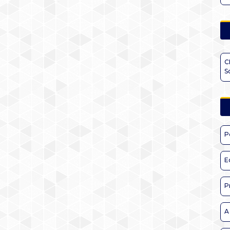
C
S
P
E
P
A