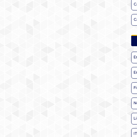
C
C
E
E
F
N
L
I