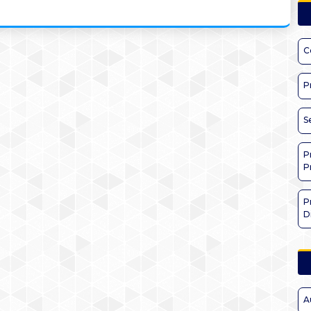
C
P
S
P
P
P
D
A