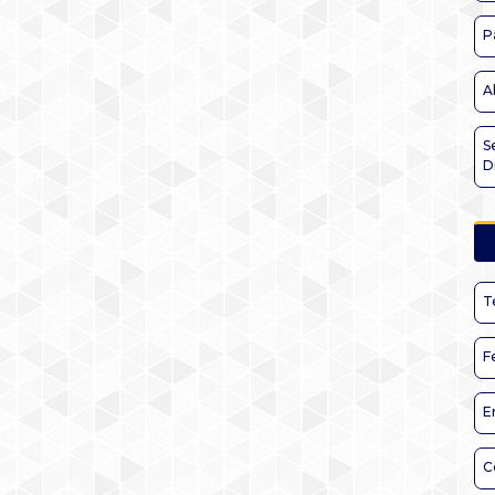
P
A
S
D
T
F
E
C