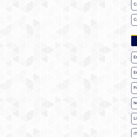
C
C
E
E
F
N
L
I