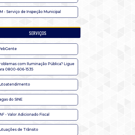
IM - Serviço de Inspeção Municipal
SERVIÇOS
ebGente
roblemas com Iluminação Pública? Ligue
ara 0800-606-1535
utoatendimento
agas do SINE
AF - Valor Adicionado Fiscal
utuações de Trânsito