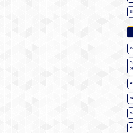
S
W
P
p
A
V
V
A