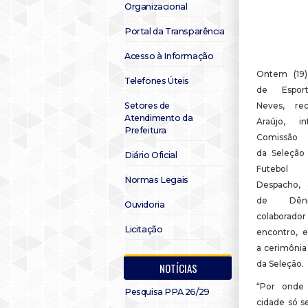
Organizacional
Portal da Transparência
Acesso à Informação
Ontem (19),
Telefones Úteis
de Esport
Setores de
Neves, re
Atendimento da
Araújo, i
Prefeitura
Comissão 
da Seleção
Diário Oficial
Futebo
Normas Legais
Despacho,
de Dêni
Ouvidoria
colaborador 
Licitação
encontro, e
a cerimônia
da Seleção.
NOTÍCIAS
“Por onde
Pesquisa PPA 26/29
cidade só s