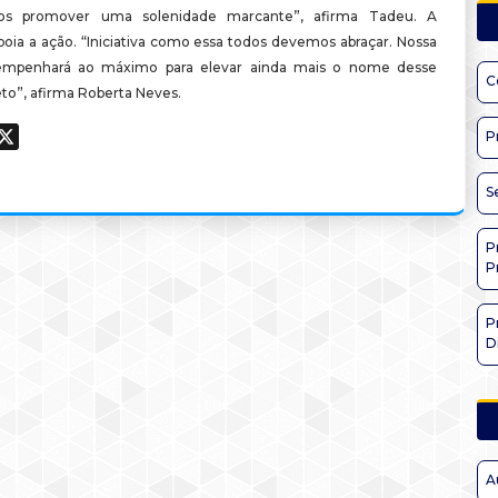
os promover uma solenidade marcante”, afirma Tadeu. A
poia a ação. “Iniciativa como essa todos devemos abraçar. Nossa
empenhará ao máximo para elevar ainda mais o nome desse
C
eto”, afirma Roberta Neves.
ook
hatsApp
X
P
S
P
P
P
D
A