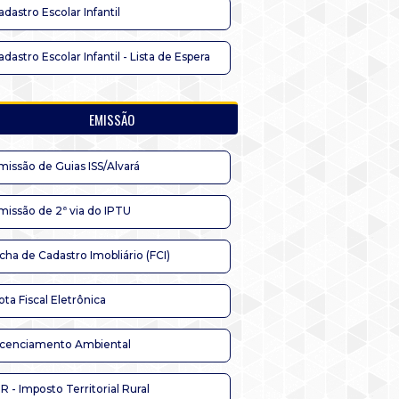
adastro Escolar Infantil
adastro Escolar Infantil - Lista de Espera
EMISSÃO
missão de Guias ISS/Alvará
missão de 2ª via do IPTU
icha de Cadastro Imobliário (FCI)
ota Fiscal Eletrônica
icenciamento Ambiental
TR - Imposto Territorial Rural