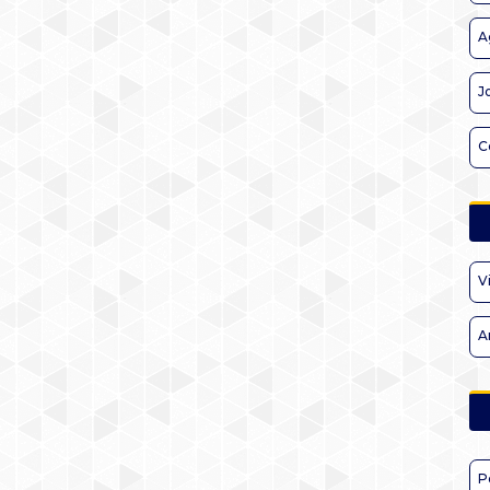
A
J
C
V
A
P