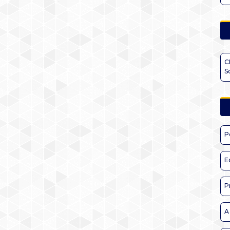
C
S
P
E
P
A