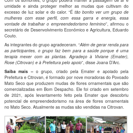
Com os sombrites, o grupo poderá manter a passagem de ar e
umidade e ainda proteger melhor as mudas que cultivam do
excesso de luz solar e do calor. “É
tão bonito ver um grupo de
mulheres com esse perfil, com essa garra e energia, essa
vontade de trabalhar o empreendedorismo feminino
”, afirmou o
secretário de Desenvolvimento Econômico e Agricultura, Eduardo
Couto.
As integrantes do grupo agradeceram. “
Além de gerar renda para
as participantes, o grupo faz bem para a saúde porque é uma
terapia mexer com as plantas. Agradeço à Viviane (Emater),
Rose (Citrovan) e à Prefeitura pelo apoio
”, disse Joana D’Arc.
Saiba mais –
o grupo, criado pela Emater e apoiado pela
Prefeitura e Citrovan, é formado por nove moradoras do Povoado
Mato Seco que produzem mudas de flores ornamentais que são
comercializadas em Bom Despacho. Ele foi criado em setembro
de 2021, após levantamento feito pela Emater que descobriu
potencial de empreendedorismo na área de flores ornamentais
no Mato Seco. Atualmente as mudas são vendidas na Citrovan.