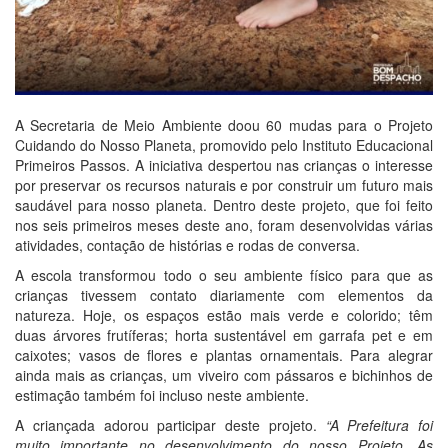
A Secretaria de Meio Ambiente doou 60 mudas para o Projeto
Cuidando do Nosso Planeta, promovido pelo Instituto Educacional
Primeiros Passos. A iniciativa despertou nas crianças o interesse
por preservar os recursos naturais e por construir um futuro mais
saudável para nosso planeta. Dentro deste projeto, que foi feito
nos seis primeiros meses deste ano, foram desenvolvidas várias
atividades, contação de histórias e rodas de conversa.
A escola transformou todo o seu ambiente físico para que as
crianças tivessem contato diariamente com elementos da
natureza. Hoje, os espaços estão mais verde e colorido; têm
duas árvores frutíferas; horta sustentável em garrafa pet e em
caixotes; vasos de flores e plantas ornamentais. Para alegrar
ainda mais as crianças, um viveiro com pássaros e bichinhos de
estimação também foi incluso neste ambiente.
A criançada adorou participar deste projeto.
“A Prefeitura foi
muito importante no desenvolvimento do nosso Projeto. As