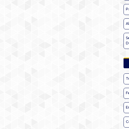
P
A
S
D
T
F
E
C