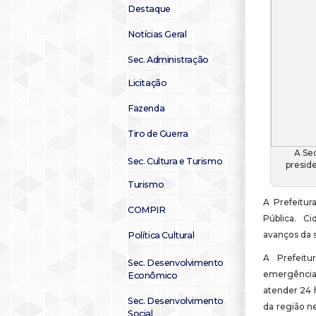
Destaque
Notícias Geral
Sec. Administração
Licitação
Fazenda
Tiro de Guerra
A Sec
Sec. Cultura e Turismo
presid
Turismo
A Prefeitur
COMPIR
Pública. C
avanços da 
Política Cultural
A Prefeitu
Sec. Desenvolvimento
emergências
Econômico
atender 24 
Sec. Desenvolvimento
da região n
Social