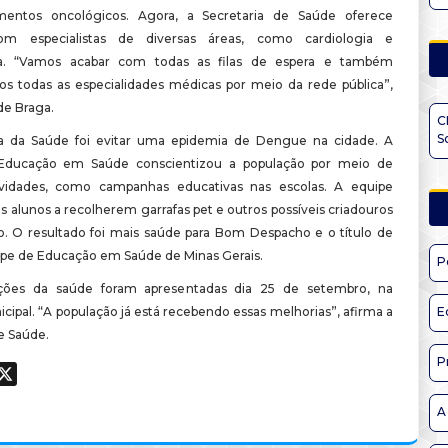
entos oncológicos. Agora, a Secretaria de Saúde oferece
om especialistas de diversas áreas, como cardiologia e
ia. “Vamos acabar com todas as filas de espera e também
s todas as especialidades médicas por meio da rede pública”,
de Braga.
C
S
ia da Saúde foi evitar uma epidemia de Dengue na cidade. A
Educação em Saúde conscientizou a população por meio de
tividades, como campanhas educativas nas escolas. A equipe
s alunos a recolherem garrafas pet e outros possíveis criadouros
. O resultado foi mais saúde para Bom Despacho e o título de
pe de Educação em Saúde de Minas Gerais.
P
ções da saúde foram apresentadas dia 25 de setembro, na
ipal. “A população já está recebendo essas melhorias”, afirma a
E
e Saúde.
P
ook
hatsApp
X
A