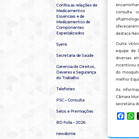
encaminham
Confira as relações de
Medicamentos
consulta c
Essenciais e de
oftalmolog
Medicamentos de
ofereceremo
Componentes
Especializados
destaca Nei
Outra vitór
Syens
equipe de 
Secretaria de Saúde
diversas a
incentivou o
Gerencia de Direitos,
Deveres e Segurança
do mosquito
do Trabalho
melhor Equi
Telefones
As informa
Câmara Munic
PSC – Consulta
secretária d
Selos e Premiações
Faceb
W
BD Folia – 2026
newdome