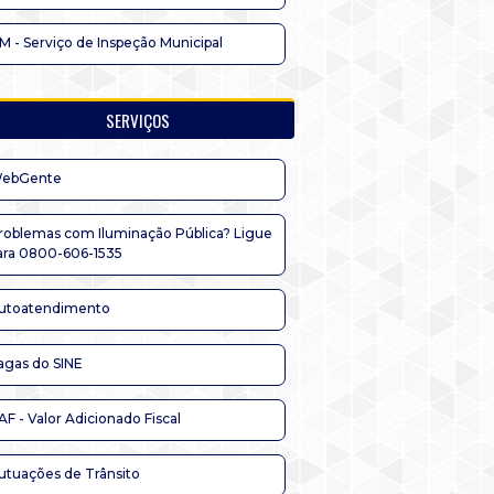
IM - Serviço de Inspeção Municipal
SERVIÇOS
ebGente
roblemas com Iluminação Pública? Ligue
ara 0800-606-1535
utoatendimento
agas do SINE
AF - Valor Adicionado Fiscal
utuações de Trânsito