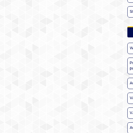
S
W
P
p
A
V
V
A