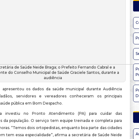
C
P
S
retária de Saúde Neide Braga; o Prefeito Fernando Cabral e a
P
ente do Conselho Municipal de Saúde Graciele Santos, durante a
P
audiência
a apresentou os dados da saúde municipal durante Audiência
P
D
idadãos, servidores e vereadores conheceram os principais
saúde pública em Bom Despacho.
ra investiu no Pronto Atendimento (PA) para cuidar das
 da população. O serviço tem equipe treinada e completa para
horas. “Temos dois ortopedistas, enquanto boa parte das cidades
A
em tem essa especialidade”, afirma a secretária de Saúde Neide