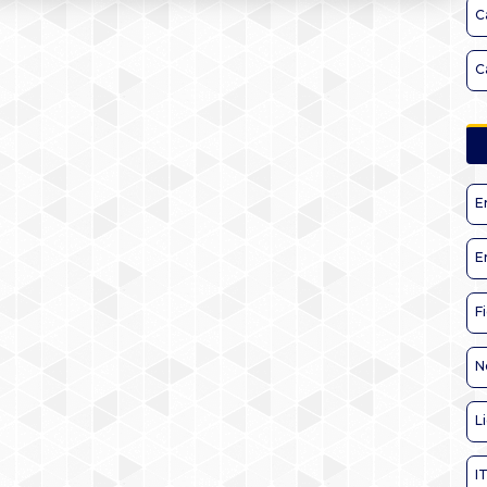
C
C
E
E
F
N
L
I