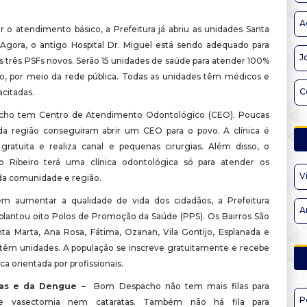
A
r o atendimento básico, a Prefeitura já abriu as unidades Santa
 Agora, o antigo Hospital Dr. Miguel está sendo adequado para
J
s três PSFs novos. Serão 15 unidades de saúde para atender 100%
o, por meio da rede pública. Todas as unidades têm médicos e
C
citadas.
ho tem Centro de Atendimento Odontológico (CEO). Poucas
 da região conseguiram abrir um CEO para o povo. A clínica é
gratuita e realiza canal e pequenas cirurgias. Além disso, o
 Ribeiro terá uma clínica odontológica só para atender os
V
a comunidade e região.
m aumentar a qualidade de vida dos cidadãos, a Prefeitura
A
antou oito Polos de Promoção da Saúde (PPS). Os Bairros São
nta Marta, Ana Rosa, Fátima, Ozanan, Vila Gontijo, Esplanada e
já têm unidades. A população se inscreve gratuitamente e recebe
ica orientada por profissionais.
ilas e da Dengue –
Bom Despacho não tem mais filas para
P
 de vasectomia nem cataratas. Também não há fila para