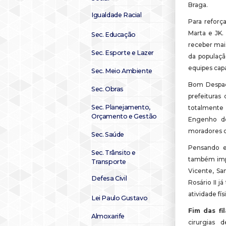
Braga.
Igualdade Racial
Para reforça
Marta e JK.
Sec. Educação
receber mai
Sec. Esporte e Lazer
da populaçã
equipes capa
Sec. Meio Ambiente
Bom Despac
Sec. Obras
prefeituras
Sec. Planejamento,
totalmente 
Orçamento e Gestão
Engenho do
moradores d
Sec. Saúde
Pensando e
Sec. Trânsito e
também impl
Transporte
Vicente, Sa
Defesa Civil
Rosário II 
atividade fís
Lei Paulo Gustavo
Fim das f
Almoxarife
cirurgias