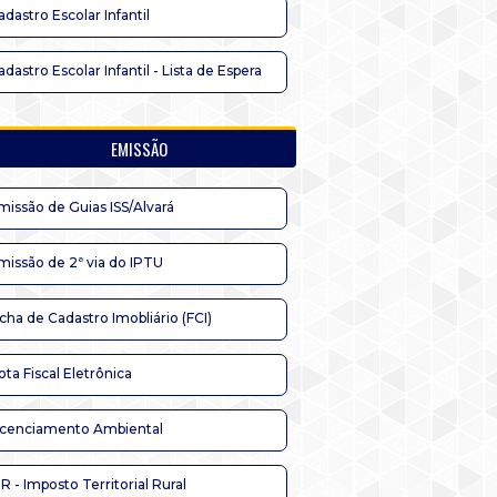
adastro Escolar Infantil
adastro Escolar Infantil - Lista de Espera
EMISSÃO
missão de Guias ISS/Alvará
missão de 2ª via do IPTU
icha de Cadastro Imobliário (FCI)
ota Fiscal Eletrônica
icenciamento Ambiental
TR - Imposto Territorial Rural