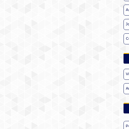
A
J
C
V
A
P