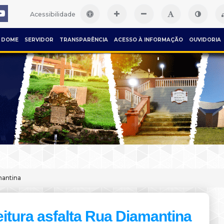
Acessibilidade
DOME
SERVIDOR
TRANSPARÊNCIA
ACESSO À INFORMAÇÃO
OUVIDORIA
mantina
eitura asfalta Rua Diamantina