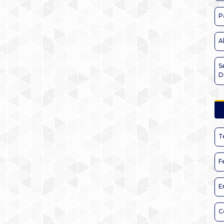
P
A
S
D
T
F
E
C