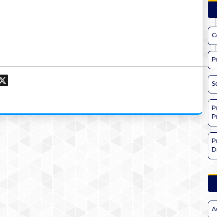
C
P
ook
hatsApp
X
S
P
P
P
D
A