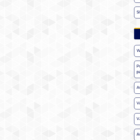
S
W
P
p
A
V
V
A