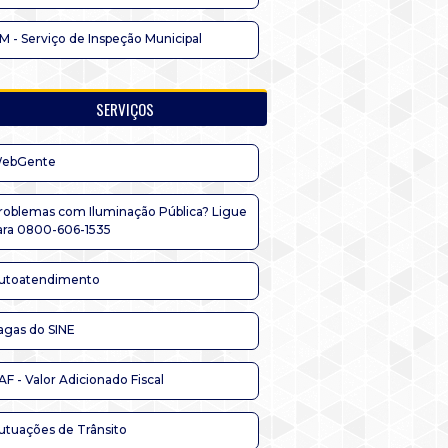
IM - Serviço de Inspeção Municipal
SERVIÇOS
ebGente
roblemas com Iluminação Pública? Ligue
ara 0800-606-1535
utoatendimento
agas do SINE
AF - Valor Adicionado Fiscal
utuações de Trânsito