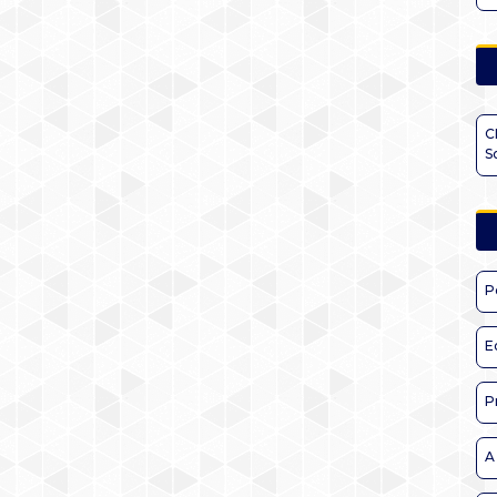
C
S
P
E
P
A