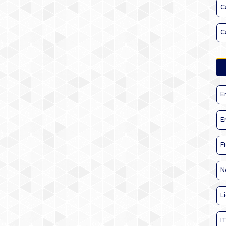
C
C
E
E
F
N
L
I