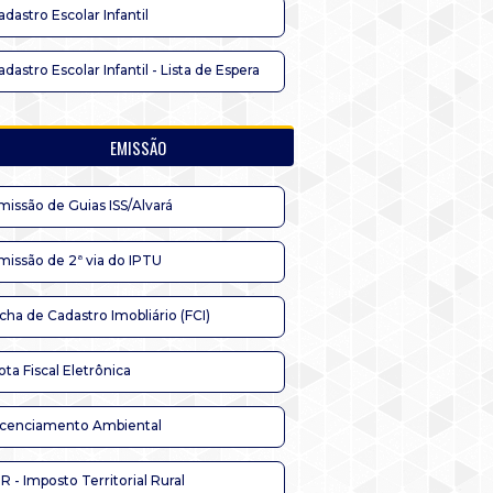
adastro Escolar Infantil
adastro Escolar Infantil - Lista de Espera
EMISSÃO
missão de Guias ISS/Alvará
missão de 2ª via do IPTU
icha de Cadastro Imobliário (FCI)
ota Fiscal Eletrônica
icenciamento Ambiental
TR - Imposto Territorial Rural