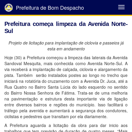
Prefeitura de Bom Despacho
Abrir
Menu
Prefeitura começa limpeza da Avenida Norte-
Sul
Projeto de licitação para implantação de ciclovia e passeios já
esta em andamento
Hoje (30) a Prefeitura começou a limpeza das laterais da Avenida
Sandoval Mesquita, mais conhecida como Avenida Norte-Sul. A
via receberá a implantação de calçada, ciclovia e alargamento da
pista. Também serão instalados postes ao longo no trecho que
iniciará na rotatória do cruzamento com a Avenida Dr. Juca, até a
Rua Quatro no Bairro Santa Lúcia do lado esquerdo no sentido
do Bairro Nossa Senhora de Fátima. Trata-se de uma melhoria
na pavimentação e estrutura desta importante via de ligação
entre diversos bairros e regiões do município. Isso facilitará o
tráfego pela avenida e aumentará a segurança dos condutores,
ciclistas e pedestres que transitam por ela diariamente.
A Prefeitura aguarda a licitação da obra para dar inicio aos
trabalhos que tem previsão de duração de quatro meses. “Mais