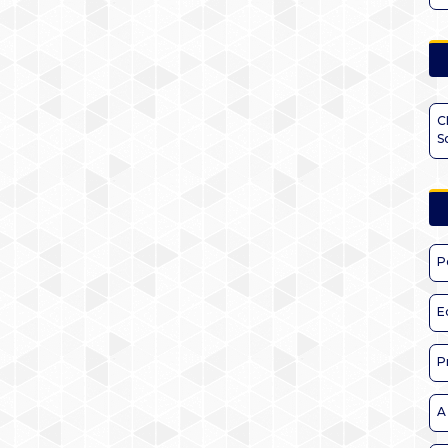
C
S
P
E
P
A