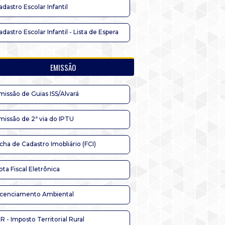
adastro Escolar Infantil
adastro Escolar Infantil - Lista de Espera
EMISSÃO
missão de Guias ISS/Alvará
missão de 2ª via do IPTU
icha de Cadastro Imobliário (FCI)
ota Fiscal Eletrônica
icenciamento Ambiental
TR - Imposto Territorial Rural