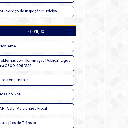
IM - Serviço de Inspeção Municipal
SERVIÇOS
ebGente
roblemas com Iluminação Pública? Ligue
ara 0800-606-1535
utoatendimento
agas do SINE
AF - Valor Adicionado Fiscal
utuações de Trânsito