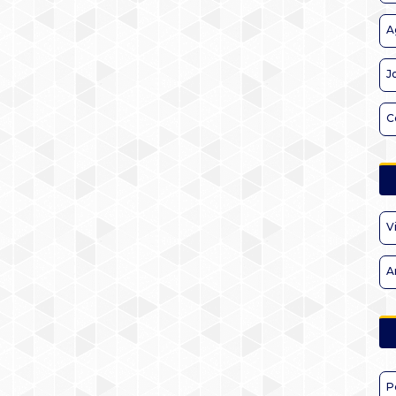
A
J
C
V
A
P