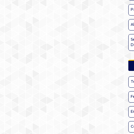
P
A
S
D
T
F
E
C