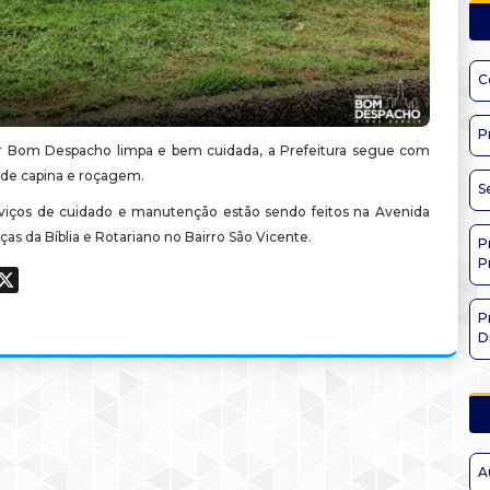
C
P
r Bom Despacho limpa e bem cuidada, a Prefeitura segue com
s de capina e roçagem.
S
rviços de cuidado e manutenção estão sendo feitos na Avenida
aças da Bíblia e Rotariano no Bairro São Vicente.
P
P
ook
hatsApp
X
P
D
A