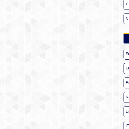
C
C
E
E
F
N
L
I