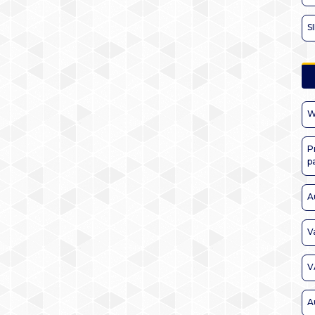
S
W
P
p
A
V
V
A