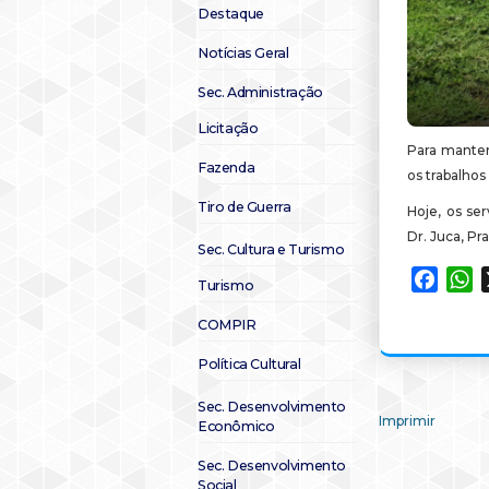
Destaque
Notícias Geral
Sec. Administração
Licitação
Para mante
Fazenda
os trabalho
Tiro de Guerra
Hoje, os se
Dr. Juca, Pr
Sec. Cultura e Turismo
Faceb
W
Turismo
COMPIR
Política Cultural
Sec. Desenvolvimento
Imprimir
Econômico
Sec. Desenvolvimento
Social