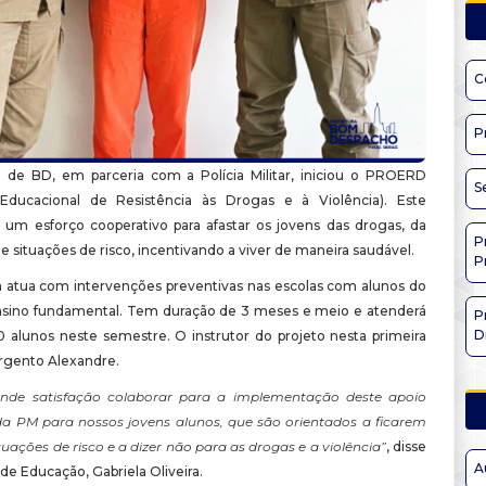
C
P
a de BD, em parceria com a Polícia Militar, iniciou o PROERD
S
Educacional de Resistência às Drogas e à Violência). Este
um esforço cooperativo para afastar os jovens das drogas, da
P
de situações de risco, incentivando a viver de maneira saudável.
P
atua com intervenções preventivas nas escolas com alunos do
nsino fundamental. Tem duração de 3 meses e meio e atenderá
P
D
 alunos neste semestre. O instrutor do projeto nesta primeira
argento Alexandre.
nde satisfação colaborar para a implementação deste apoio
da PM para nossos jovens alunos, que são orientados a ficarem
tuações de risco e a dizer não para as drogas e a violência”
, disse
A
 de Educação, Gabriela Oliveira.