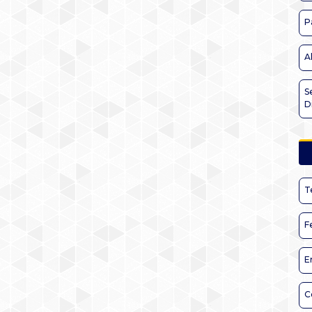
P
A
S
D
T
F
E
C