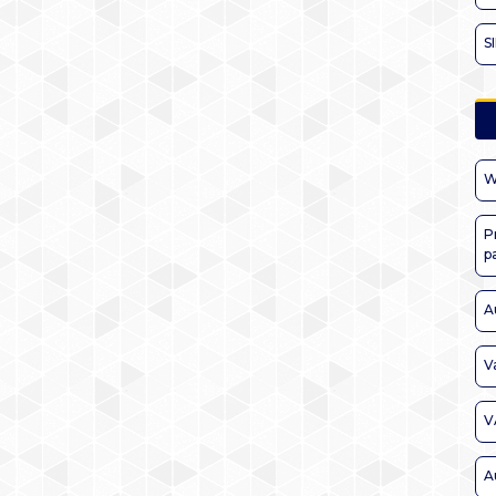
S
W
P
p
A
V
V
A