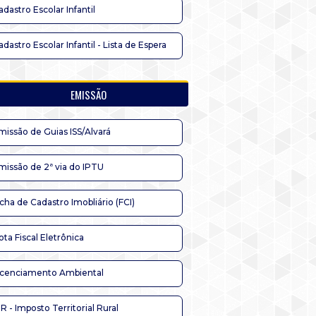
adastro Escolar Infantil
adastro Escolar Infantil - Lista de Espera
EMISSÃO
missão de Guias ISS/Alvará
missão de 2ª via do IPTU
icha de Cadastro Imobliário (FCI)
ota Fiscal Eletrônica
icenciamento Ambiental
TR - Imposto Territorial Rural