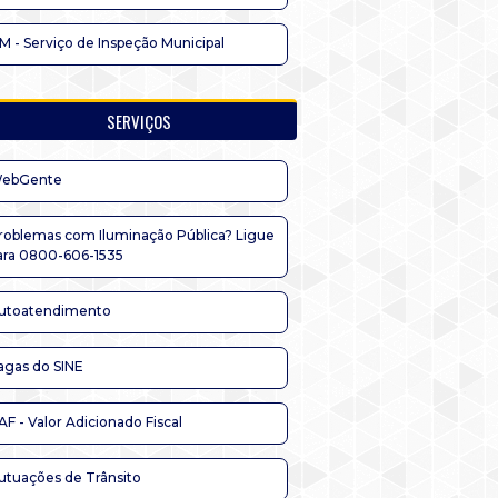
IM - Serviço de Inspeção Municipal
SERVIÇOS
ebGente
roblemas com Iluminação Pública? Ligue
ara 0800-606-1535
utoatendimento
agas do SINE
AF - Valor Adicionado Fiscal
utuações de Trânsito