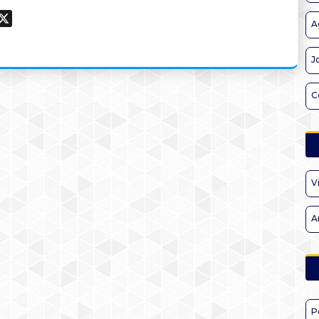
ook
hatsApp
X
A
J
C
V
A
P