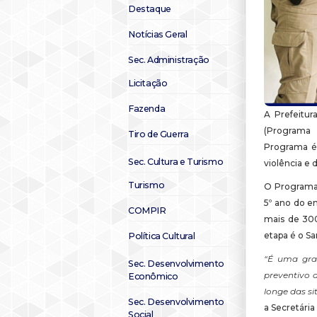
Destaque
Notícias Geral
Sec. Administração
Licitação
Fazenda
A Prefeitur
(Programa 
Tiro de Guerra
Programa é 
Sec. Cultura e Turismo
violência e 
Turismo
O Programa 
5º ano do e
COMPIR
mais de 300
etapa é o S
Política Cultural
“É uma gra
Sec. Desenvolvimento
preventivo 
Econômico
longe das si
Sec. Desenvolvimento
a Secretária
Social