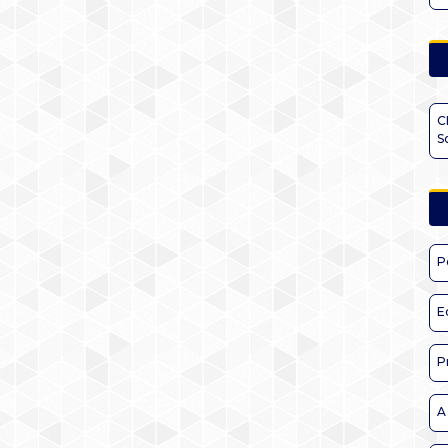
C
S
P
E
P
A