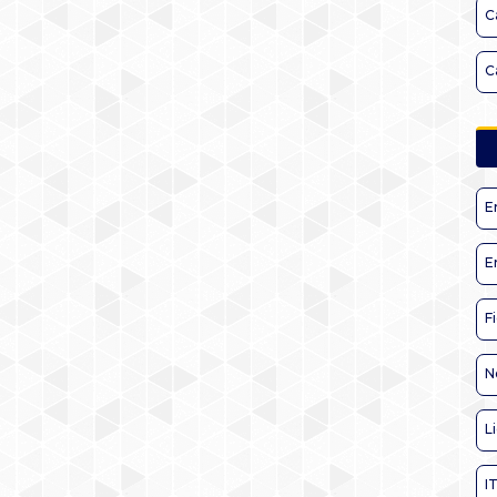
C
C
E
E
F
N
L
I