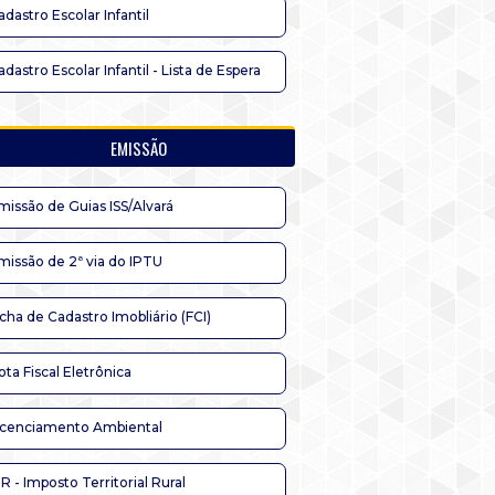
adastro Escolar Infantil
adastro Escolar Infantil - Lista de Espera
EMISSÃO
missão de Guias ISS/Alvará
missão de 2ª via do IPTU
icha de Cadastro Imobliário (FCI)
ota Fiscal Eletrônica
icenciamento Ambiental
TR - Imposto Territorial Rural