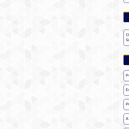
C
S
P
E
P
A