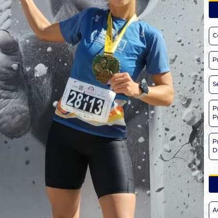
C
P
S
P
P
P
D
A