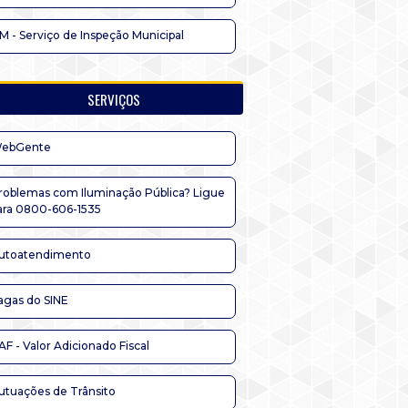
IM - Serviço de Inspeção Municipal
SERVIÇOS
ebGente
roblemas com Iluminação Pública? Ligue
ara 0800-606-1535
utoatendimento
agas do SINE
AF - Valor Adicionado Fiscal
utuações de Trânsito