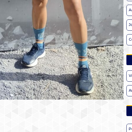
A
J
C
V
A
P