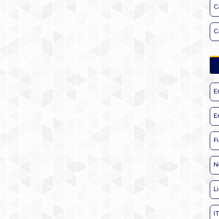
C
C
E
E
F
N
L
I