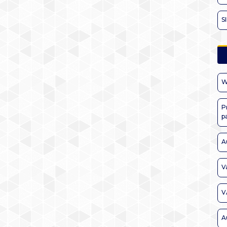
S
W
P
p
A
V
V
A