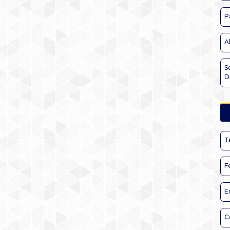
P
A
S
D
T
F
E
C