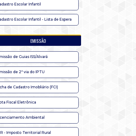
adastro Escolar Infantil
adastro Escolar Infantil - Lista de Espera
EMISSÃO
missão de Guias ISS/Alvará
missão de 2ª via do IPTU
icha de Cadastro Imobliário (FCI)
ota Fiscal Eletrônica
icenciamento Ambiental
TR - Imposto Territorial Rural