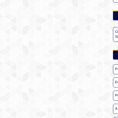
C
S
P
E
P
A