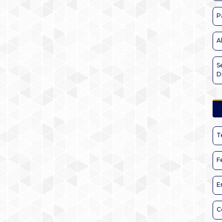
P
A
S
D
T
F
E
C