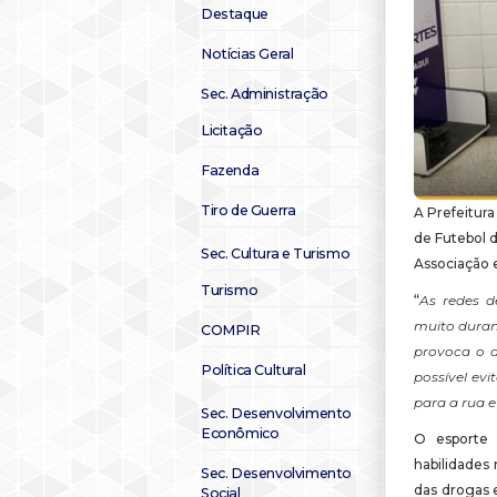
Destaque
Notícias Geral
Sec. Administração
Licitação
Fazenda
Tiro de Guerra
A Prefeitura
de Futebol 
Sec. Cultura e Turismo
Associação e
Turismo
“
As redes d
muito durant
COMPIR
provoca o 
Política Cultural
possível evi
para a rua 
Sec. Desenvolvimento
Econômico
O esporte 
habilidades 
Sec. Desenvolvimento
das drogas e
Social