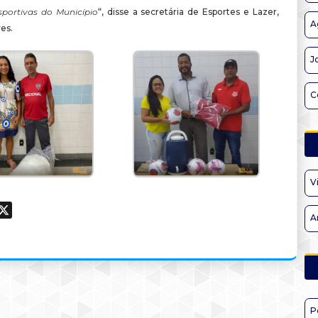
sportivas do Município
“, disse a secretária de Esportes e Lazer,
A
es.
J
C
V
ook
hatsApp
X
A
P