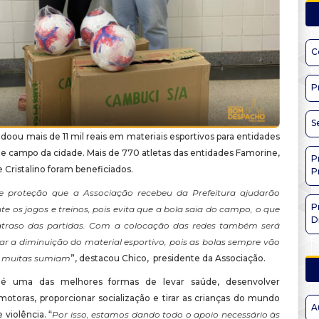
C
P
S
 doou mais de 11 mil reais em materiais esportivos para entidades
de campo da cidade. Mais de 770 atletas das entidades Famorine,
P
 Cristalino foram beneficiados.
P
e proteção que a Associação recebeu da Prefeitura ajudarão
P
e os jogos e treinos, pois evita que a bola saia do campo, o que
D
atraso das partidas. Com a colocação das redes também será
tar a diminuição do material esportivo, pois as bolas sempre vão
e muitas sumiam
”, destacou Chico, presidente da Associação.
é uma das melhores formas de levar saúde, desenvolver
motoras, proporcionar socialização e tirar as crianças do mundo
A
 violência. “
Por isso, estamos dando todo o apoio necessário às