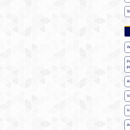
S
W
P
p
A
V
V
A