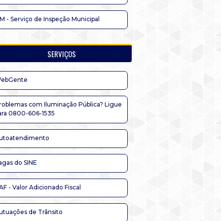
IM - Serviço de Inspeção Municipal
SERVIÇOS
ebGente
roblemas com Iluminação Pública? Ligue
ara 0800-606-1535
utoatendimento
agas do SINE
AF - Valor Adicionado Fiscal
utuações de Trânsito