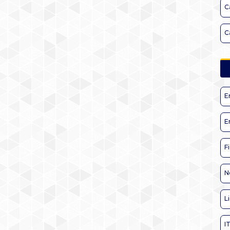
C
C
E
E
F
N
L
I