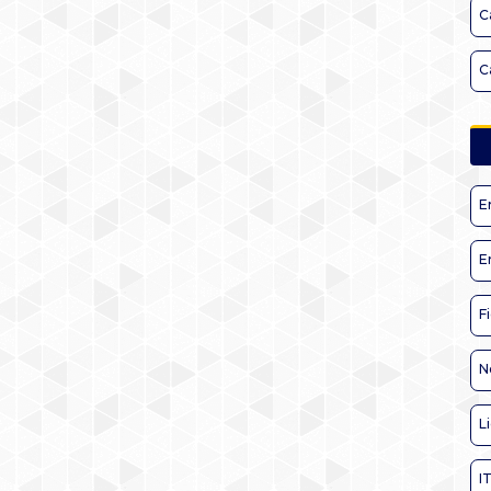
C
C
E
E
F
N
L
I