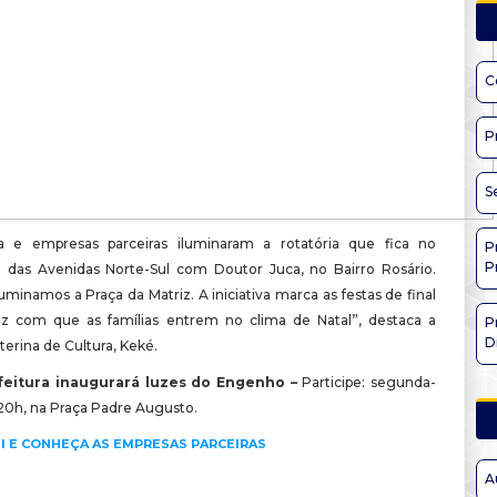
C
P
S
ra e empresas parceiras iluminaram a rotatória que fica no
P
P
das Avenidas Norte-Sul com Doutor Juca, no Bairro Rosário.
inamos a Praça da Matriz. A iniciativa marca as festas de final
z com que as famílias entrem no clima de Natal”, destaca a
P
D
nterina de Cultura, Keké.
efeitura inaugurará luzes do Engenho –
Participe: segunda-
às 20h, na Praça Padre Augusto.
I E CONHEÇA AS EMPRESAS PARCEIRAS
A