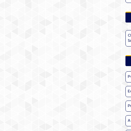
C
S
P
E
P
A