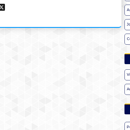
ook
hatsApp
X
A
J
C
V
A
P