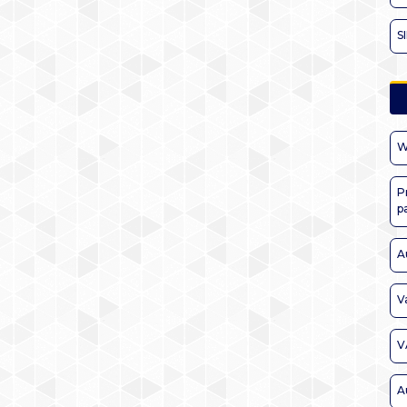
S
W
P
p
A
V
V
A