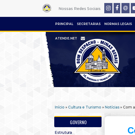
Nossas Redes Sociais
PRINCIPAL
SECRETARIAS
NORMAS LEGAIS
ATENDE.NET
Início
»
Cultura e Turismo
»
Notícias
» Com ap
GOVERNO
C
Estrutura