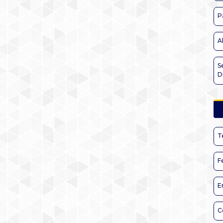
P
A
S
D
T
F
E
C