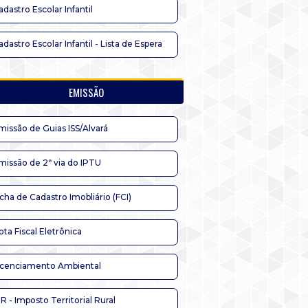
adastro Escolar Infantil
adastro Escolar Infantil - Lista de Espera
EMISSÃO
missão de Guias ISS/Alvará
missão de 2ª via do IPTU
icha de Cadastro Imobliário (FCI)
ota Fiscal Eletrônica
icenciamento Ambiental
TR - Imposto Territorial Rural