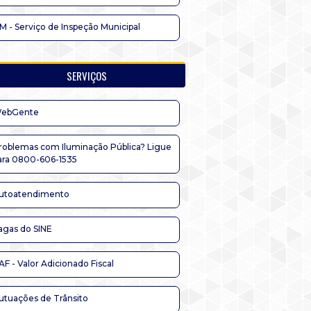
IM - Serviço de Inspeção Municipal
SERVIÇOS
ebGente
roblemas com Iluminação Pública? Ligue
ara 0800-606-1535
utoatendimento
agas do SINE
AF - Valor Adicionado Fiscal
utuações de Trânsito