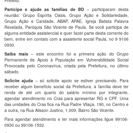
Prefeito.
Participe e ajude as famílias de BD
– participaram desta
reunião: Grupo Espírita Oásis, Grupo Ação e Solidariedade,
Grupo Ação e Caridade, ABAP, APAE, Igreja Batista Palavra
Revelada, Paróquia São Vicente de Paula. Se você participa de
alguma entidade assistencial e quer fazer parte desta corrente do
bem, entre em contato com a assistente social Paula, no 9 9106
0930.
Saiba mais
– este encontro foi a primeira ação do Grupo
Permanente de Apoio à População em Vulnerabilidade Social
Provocada pelo Coronavírus, criada pela Prefeitura, no último
sábado.
Solicite ajuda
– só solicite apoio se estiver precisando. Para
receber algum benefício social da Prefeitura, a família deve ter
renda de até um quarto do salário mínimo por integrante,
agendar atendimento no Cras para apresentar RG e CPF. Uma
das unidades do Cras fica na Rua Padre Vilaça, 190, no Centro e
a outra, na Rua Alisson Justino, 1.009, Bairro São Vicente.
Para agendar atendimento e ter mais informações ligue 99106-
0930 ou 99106-1552.