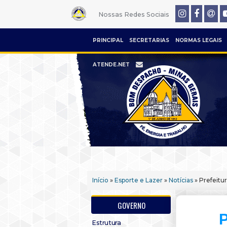
Nossas Redes Sociais
PRINCIPAL
SECRETARIAS
NORMAS LEGAIS
ATENDE.NET
Início
»
Esporte e Lazer
»
Notícias
» Prefeitu
GOVERNO
P
Estrutura