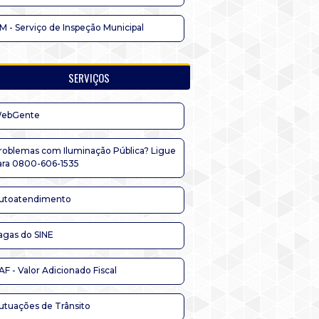
IM - Serviço de Inspeção Municipal
SERVIÇOS
ebGente
roblemas com Iluminação Pública? Ligue
ara 0800-606-1535
utoatendimento
agas do SINE
AF - Valor Adicionado Fiscal
utuações de Trânsito