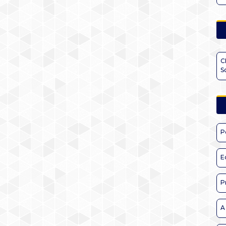
C
S
P
E
P
A