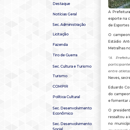
Destaque
A Prefeitur
Notícias Geral
esporte na 
Sec. Administração
de Esportes 
Licitação
O campeonat
Estádio Ant
Fazenda
Metralhas no
Tiro de Guerra
“A Prefei
participant
Sec. Cultura e Turismo
entre atlet
Turismo
Neves, secre
COMPIR
Eduardo Cos
do campeona
Política Cultural
e fomentar a
Sec. Desenvolvimento
O president
Econômico
ressaltou a 
no municíp
Sec. Desenvolvimento
Social