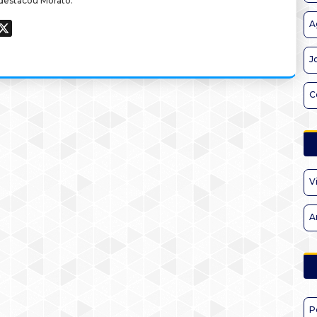
 destacou Morato.
A
ook
hatsApp
X
J
C
V
A
P