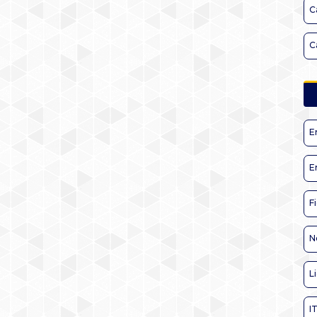
C
C
E
E
F
N
L
I