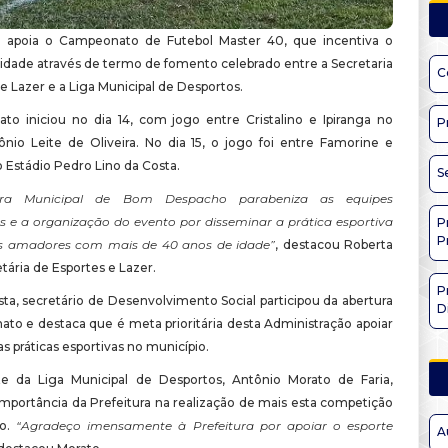
a apoia o Campeonato de Futebol Master 40, que incentiva o
cidade através de termo de fomento celebrado entre a Secretaria
C
e Lazer e a Liga Municipal de Desportos.
o iniciou no dia 14, com jogo entre Cristalino e Ipiranga no
P
ônio Leite de Oliveira. No dia 15, o jogo foi entre Famorine e
 Estádio Pedro Lino da Costa.
S
tura Municipal de Bom Despacho parabeniza as equipes
es e a organização do evento por disseminar a prática esportiva
P
P
as amadores com mais de 40 anos de idade”
, destacou Roberta
tária de Esportes e Lazer.
P
ta, secretário de Desenvolvimento Social participou da abertura
D
to e destaca que é meta prioritária desta Administração apoiar
s práticas esportivas no município.
e da Liga Municipal de Desportos, Antônio Morato de Faria,
importância da Prefeitura na realização de mais esta competição
io.
“Agradeço imensamente à Prefeitura por apoiar o esporte
A