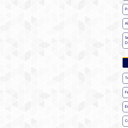
P
A
S
D
T
F
E
C