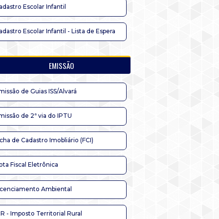
adastro Escolar Infantil
adastro Escolar Infantil - Lista de Espera
EMISSÃO
missão de Guias ISS/Alvará
missão de 2ª via do IPTU
icha de Cadastro Imobliário (FCI)
ota Fiscal Eletrônica
icenciamento Ambiental
TR - Imposto Territorial Rural