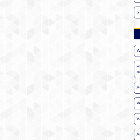
S
W
P
p
A
V
V
A