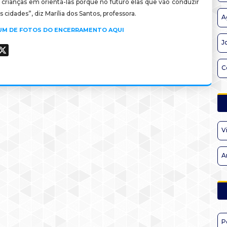
 crianças em orientá-las porque no futuro elas que vão conduzir
s cidades”, diz Marília dos Santos, professora.
A
BUM DE FOTOS DO ENCERRAMENTO AQUI
J
ook
hatsApp
X
C
V
A
P