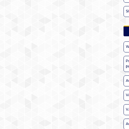
S
W
P
p
A
V
V
A