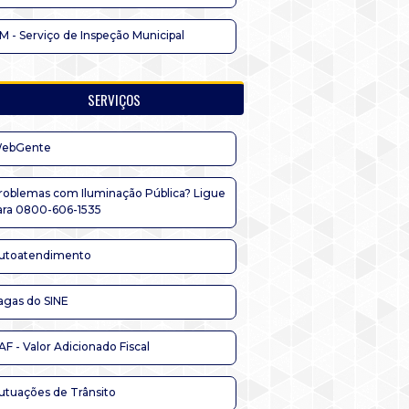
IM - Serviço de Inspeção Municipal
SERVIÇOS
ebGente
roblemas com Iluminação Pública? Ligue
ara 0800-606-1535
utoatendimento
agas do SINE
AF - Valor Adicionado Fiscal
utuações de Trânsito