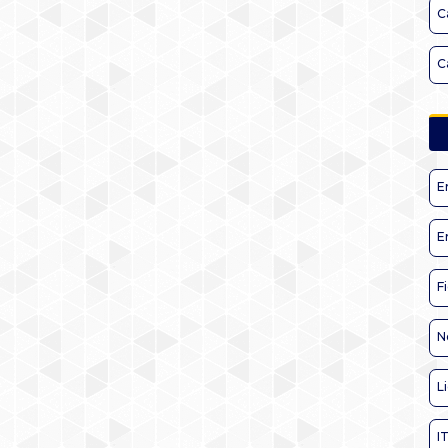
C
C
E
E
F
N
L
I