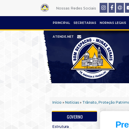
Nossas Redes Sociais
PRINCIPAL
SECRETARIAS
NORMAS LEGAIS
ATENDE.NET
Início
»
Notícias
»
Trânsito, Proteção Patrimo
GOVERNO
Pre
Estrutura