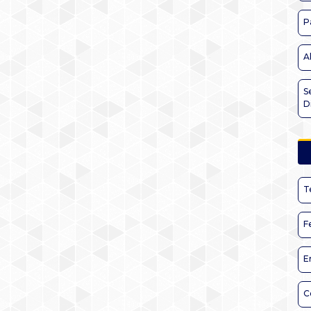
P
A
S
D
T
F
E
C