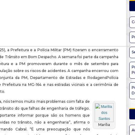
C
P
(25), a Prefeitura e a Polícia Militar (PM) fizeram o encerramento
S
e Trânsito em Bom Despacho. A semana foi parte da campanha
eitura e a PM promoveram durante o mês de setembro para
P
opulação sobre os riscos de acidentes. A campanha encerrou com
P
conjunta da PM, Departamento de Estradas e RodagensPolícia
e Prefeitura na MG-164 e nas estradas vicinais e a cerimônia de
P
to.
D
a, nós temos muito mais problemas com falta de
trânsito do que falhas de engenharia de tráfego.
portante informar porque são os homens que
 vidas no trânsito, não a engenharia”, afirma o
Marília
ernando Cabral. “É uma preocupação que nós
A