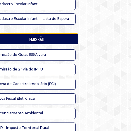
adastro Escolar Infantil
adastro Escolar Infantil - Lista de Espera
EMISSÃO
missão de Guias ISS/Alvará
missão de 2ª via do IPTU
icha de Cadastro Imobliário (FCI)
ota Fiscal Eletrônica
icenciamento Ambiental
TR - Imposto Territorial Rural