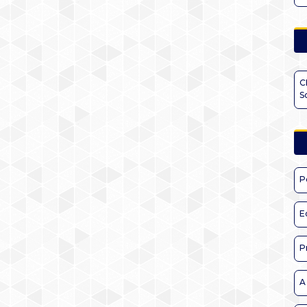
C
S
P
E
P
A