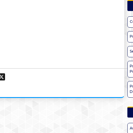
C
P
S
P
P
ook
hatsApp
X
P
D
A