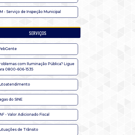
IM - Serviço de Inspeção Municipal
SERVIÇOS
ebGente
roblemas com Iluminação Pública? Ligue
ara 0800-606-1535
utoatendimento
agas do SINE
AF - Valor Adicionado Fiscal
utuações de Trânsito