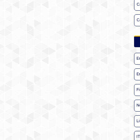
C
C
E
E
F
N
L
I