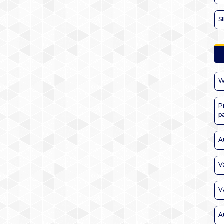
S
W
P
p
A
V
V
A