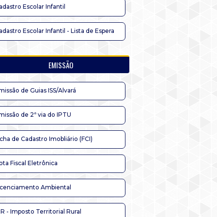
adastro Escolar Infantil
adastro Escolar Infantil - Lista de Espera
EMISSÃO
missão de Guias ISS/Alvará
missão de 2ª via do IPTU
icha de Cadastro Imobliário (FCI)
ota Fiscal Eletrônica
icenciamento Ambiental
TR - Imposto Territorial Rural