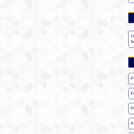
C
S
P
E
P
A