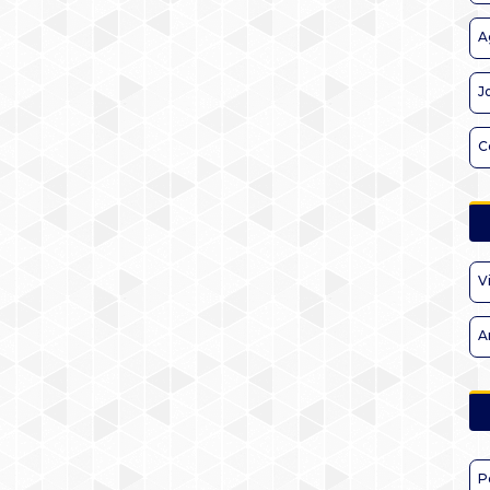
A
J
C
V
A
P