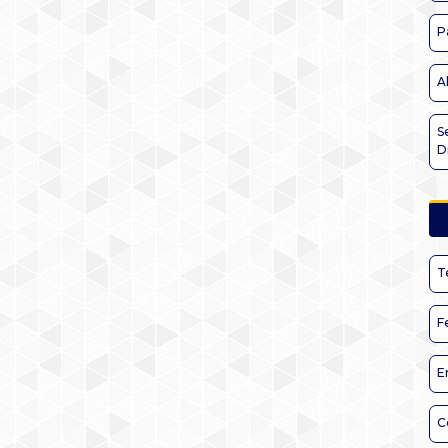
P
A
S
D
T
F
E
C