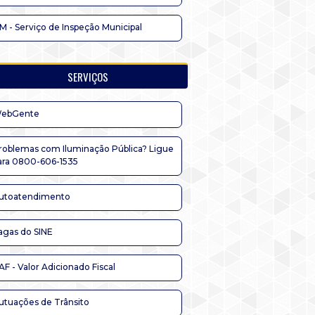
IM - Serviço de Inspeção Municipal
SERVIÇOS
ebGente
roblemas com Iluminação Pública? Ligue
ara 0800-606-1535
utoatendimento
agas do SINE
AF - Valor Adicionado Fiscal
utuações de Trânsito