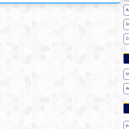
A
J
C
V
A
P