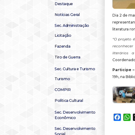
Destaque
Notícias Geral
Dia 2 de mar
representan
Sec. Administração
literatura r
Licitação
“O projeto 
reconhecer 
Fazenda
literários
Tiro de Guerra
Coordenador
Sec. Cultura e Turismo
Participe –
19h, na Bibli
Turismo
COMPIR
Política Cultural
Sec. Desenvolvimento
Faceb
W
Econômico
Sec. Desenvolvimento
Social