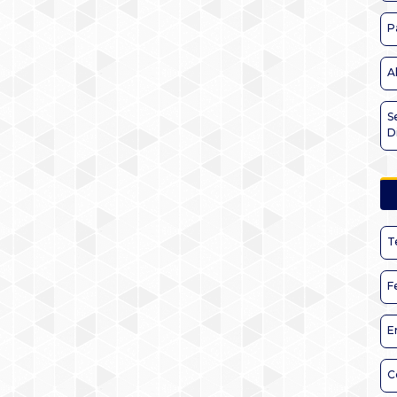
P
A
S
D
T
F
E
C