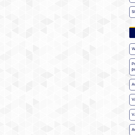
S
W
P
p
A
V
V
A