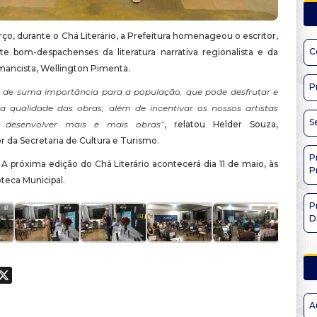
ço, durante o Chá Literário, a Prefeitura homenageou o escritor,
C
te bom-despachenses da literatura narrativa regionalista e da
omancista, Wellington Pimenta.
P
é de suma importância para a população, que pode desfrutar e
a qualidade das obras, além de incentivar os nossos artistas
S
 a desenvolver mais e mais obras”
, relatou Helder Souza,
 da Secretaria de Cultura e Turismo.
P
A próxima edição do Chá Literário acontecerá dia 11 de maio, às
P
oteca Municipal.
P
D
ook
hatsApp
X
A