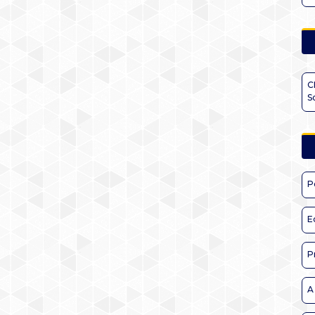
C
S
P
E
P
A