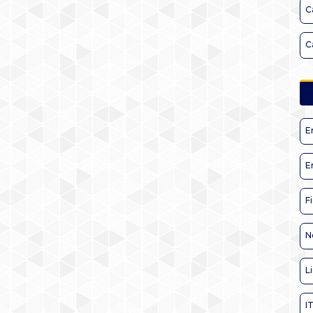
C
C
E
E
F
N
L
I