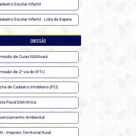
adastro Escolar Infantil
adastro Escolar Infantil - Lista de Espera
EMISSÃO
missão de Guias ISS/Alvará
missão de 2ª via do IPTU
icha de Cadastro Imobliário (FCI)
ota Fiscal Eletrônica
icenciamento Ambiental
TR - Imposto Territorial Rural