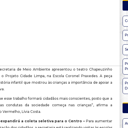
C
P
S
P
P
ecretaria de Meio Ambiente apresentou o teatro Chapeuzinho
o Projeto Cidade Limpa, na Escola Coronel Praxedes. A peça
stória infantil que mostrou às crianças a importância de apoiar a
P
D
va.
ue esse trabalho formará cidadãos mais conscientes, posto que a
s condutas da sociedade começa nas crianças”, afirma a
 Vermelho, Lívia Costa.
 expandirá a coleta seletiva para o Centro –
Para aumentar
A
zação dos cidadãos, a secretaria está realizando visitas às escolas