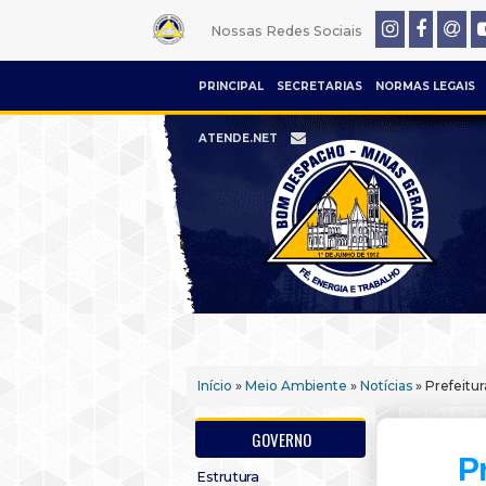
Nossas Redes Sociais
PRINCIPAL
SECRETARIAS
NORMAS LEGAIS
ATENDE.NET
Início
»
Meio Ambiente
»
Notícias
» Prefeitur
GOVERNO
Pr
Estrutura