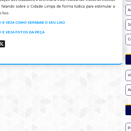
 falando sobre o Cidade Limpa de forma lúdica para estimular a
A
 lixo.
I E VEJA COMO SEPARAR O SEU LIXO
J
I E VEJA FOTOS DA PEÇA
C
ook
hatsApp
X
V
A
P