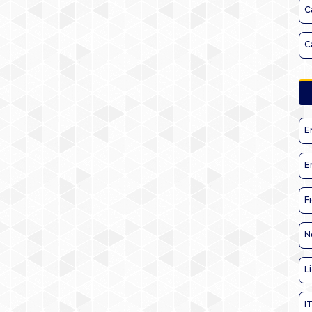
C
C
E
E
F
N
L
I