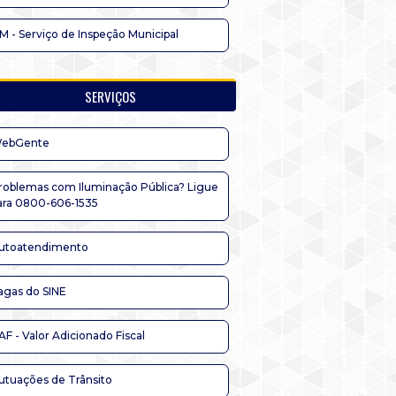
IM - Serviço de Inspeção Municipal
SERVIÇOS
ebGente
roblemas com Iluminação Pública? Ligue
ara 0800-606-1535
utoatendimento
agas do SINE
AF - Valor Adicionado Fiscal
utuações de Trânsito