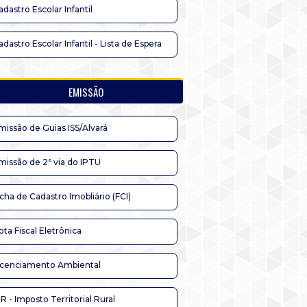
adastro Escolar Infantil
adastro Escolar Infantil - Lista de Espera
EMISSÃO
missão de Guias ISS/Alvará
missão de 2ª via do IPTU
icha de Cadastro Imobliário (FCI)
ota Fiscal Eletrônica
icenciamento Ambiental
TR - Imposto Territorial Rural