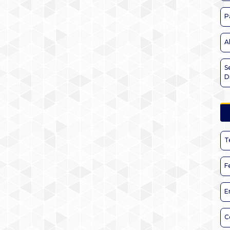
P
A
S
D
T
F
E
C