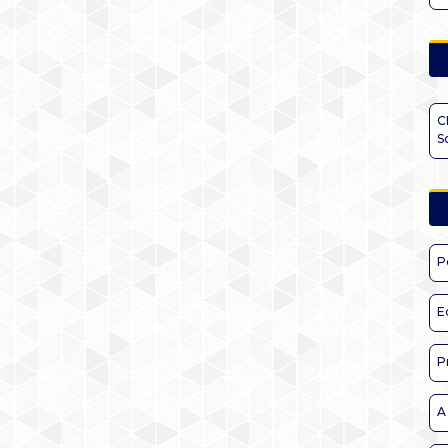
C
S
P
E
P
A