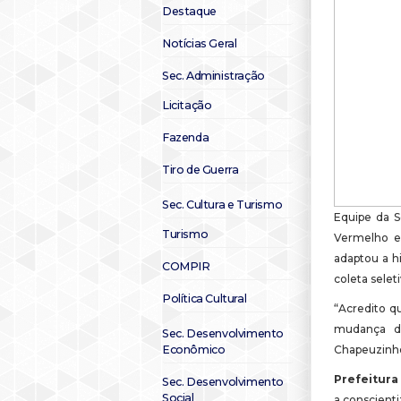
Destaque
Notícias Geral
Sec. Administração
Licitação
Fazenda
Tiro de Guerra
Sec. Cultura e Turismo
Equipe da S
Turismo
Vermelho e 
adaptou a hi
COMPIR
coleta seleti
Política Cultural
“Acredito q
mudança da
Sec. Desenvolvimento
Econômico
Chapeuzinho
Prefeitura
Sec. Desenvolvimento
Social
a conscienti