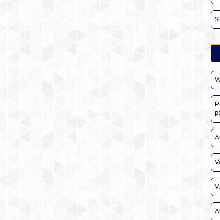
S
W
P
p
A
V
V
A