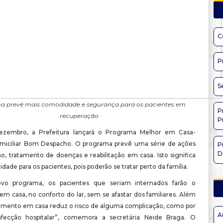
C
P
S
 prevê mais comodidade e segurança para os pacientes em
P
recuperação
P
dezembro, a Prefeitura lançará o Programa Melhor em Casa-
miciliar Bom Despacho. O programa prevê uma série de ações
P
D
o, tratamento de doenças e reabilitação em casa. Isto significa
ade para os pacientes, pois poderão se tratar perto da família.
o programa, os pacientes que seriam internados farão o
m casa, no conforto do lar, sem se afastar dos familiares. Além
atamento em casa reduz o risco de alguma complicação, como por
A
nfecção hospitalar”, comemora a secretária Neide Braga. O