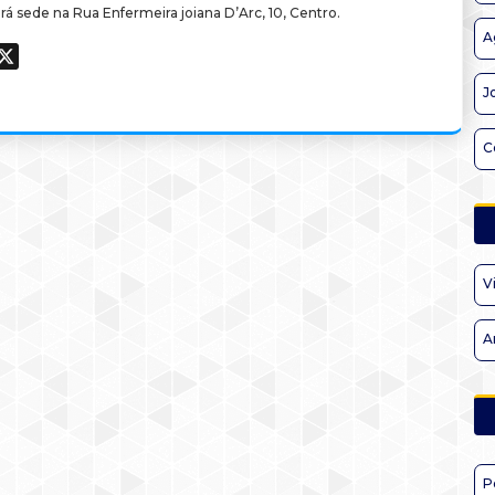
á sede na Rua Enfermeira joiana D’Arc, 10, Centro.
A
ook
hatsApp
X
J
C
V
A
P