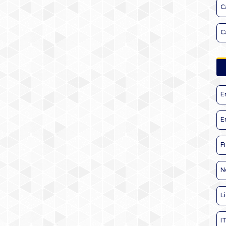
C
C
E
E
F
N
L
I