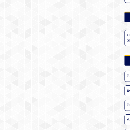
C
S
P
E
P
A