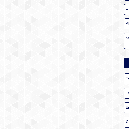
P
A
S
D
T
F
E
C