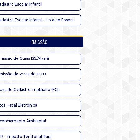
adastro Escolar Infantil
adastro Escolar Infantil - Lista de Espera
EMISSÃO
missão de Guias ISS/Alvará
missão de 2ª via do IPTU
icha de Cadastro Imobliário (FCI)
ota Fiscal Eletrônica
icenciamento Ambiental
TR - Imposto Territorial Rural