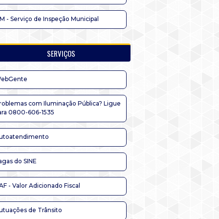
IM - Serviço de Inspeção Municipal
SERVIÇOS
ebGente
roblemas com Iluminação Pública? Ligue
ara 0800-606-1535
utoatendimento
agas do SINE
AF - Valor Adicionado Fiscal
utuações de Trânsito