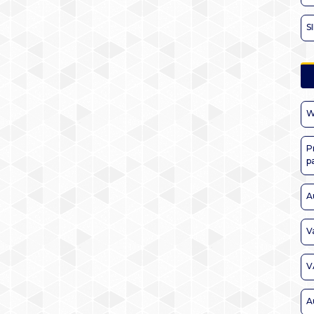
S
W
P
p
A
V
V
A