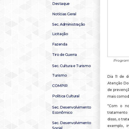
Destaque
Notícias Geral
Sec. Administração
Licitação
Fazenda
Tiro de Guerra
Programa
Sec. Cultura e Turismo
Turismo
Dia 11 de 
Atenção Do
COMPIR
de prevençã
Política Cultural
mais comodid
“Com o nov
Sec. Desenvolvimento
Econômico
tratamento e
disso, o tr
Sec. Desenvolvimento
exemplo, i
Social