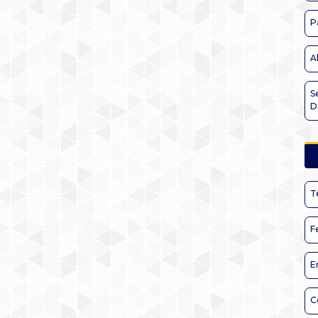
P
A
S
D
T
F
E
C