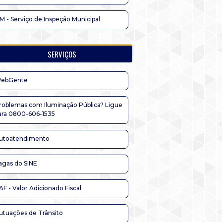
IM - Serviço de Inspeção Municipal
SERVIÇOS
ebGente
roblemas com Iluminação Pública? Ligue
ara 0800-606-1535
utoatendimento
agas do SINE
AF - Valor Adicionado Fiscal
utuações de Trânsito