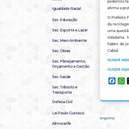
podemos faze
afirma a pro
Igualdade Racial
O Prefeito F
Sec. Educação
da reciclage
Sec. Esporte e Lazer
uma questão
cidadania.
Sec. Meio Ambiente
hábito de j
Cabral.
Sec. Obras
CLIQUE AQU
Sec. Planejamento,
Orçamento e Gestão
CLIQUE AQU
Sec. Saúde
Faceb
W
Sec. Trânsito e
Transporte
Defesa Civil
Lei Paulo Gustavo
Imprimir
Almoxarife