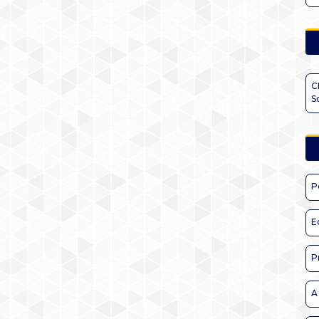
C
S
P
E
P
A