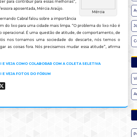
r para contribuir para essas melhorias”,
fessora aposentada, Mércia Araújo.
A
Mércia
ernando Cabral falou sobre a importância
m do lixo para uma cidade mais limpa. “O problema do lixo não é
J
 operacional. É uma questão de atitude, de comportamento, de
 Nós nos tornamos uma sociedade do descarte, nós temos o
C
ogar as coisas fora. Nós precisamos mudar essa atitude”, afirma
I E VEJA COMO COLABORAR COM A COLETA SELETIVA
I E VEJA FOTOS DO FÓRUM
V
ook
hatsApp
X
A
P