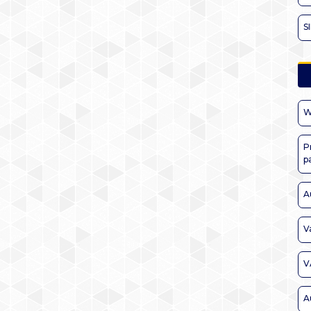
S
W
P
p
A
V
V
A