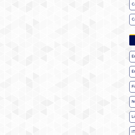
C
C
E
E
F
N
L
I