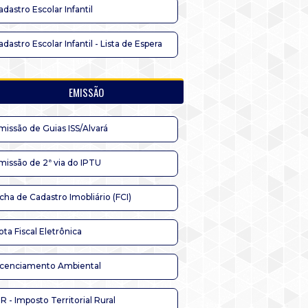
adastro Escolar Infantil
adastro Escolar Infantil - Lista de Espera
EMISSÃO
missão de Guias ISS/Alvará
missão de 2ª via do IPTU
icha de Cadastro Imobliário (FCI)
ota Fiscal Eletrônica
icenciamento Ambiental
TR - Imposto Territorial Rural