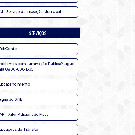
IM - Serviço de Inspeção Municipal
SERVIÇOS
ebGente
roblemas com Iluminação Pública? Ligue
ara 0800-606-1535
utoatendimento
agas do SINE
AF - Valor Adicionado Fiscal
utuações de Trânsito