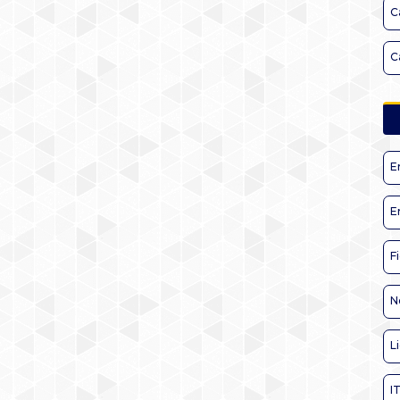
C
C
E
E
F
N
L
I