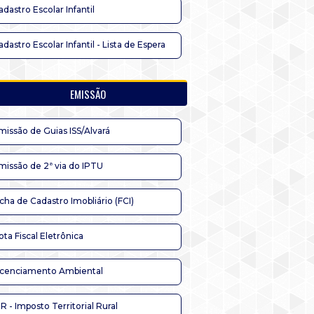
adastro Escolar Infantil
adastro Escolar Infantil - Lista de Espera
EMISSÃO
missão de Guias ISS/Alvará
missão de 2ª via do IPTU
icha de Cadastro Imobliário (FCI)
ota Fiscal Eletrônica
icenciamento Ambiental
TR - Imposto Territorial Rural