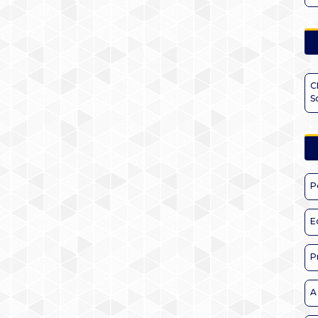
C
S
P
E
P
A