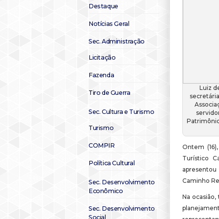
Destaque
Notícias Geral
Sec. Administração
Licitação
Fazenda
Luiz d
Tiro de Guerra
secretári
Associaç
Sec. Cultura e Turismo
servido
Patrimônio
Turismo
COMPIR
Ontem (16),
Turístico C
Política Cultural
apresentou 
Caminho Rea
Sec. Desenvolvimento
Econômico
Na ocasião,
planejamen
Sec. Desenvolvimento
Social