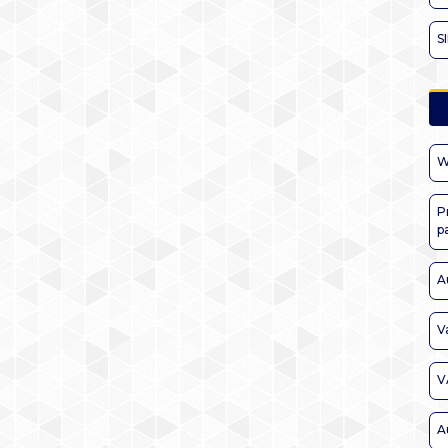
S
W
P
p
A
V
V
A