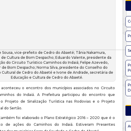
C
P
S
e Sousa, vice-prefeito de Cedro do Abaeté; Tânia Nakamura,
a de Cultura de Bom Despacho; Eduardo Valente, presidente da
ão do Circuito Turístico Caminhos do Indaiá; Felipe Azevedo,
P
r de Bom Despacho; Norma Silva, presidente do Conselho do
P
 Cultural de Cedro do Abaeté e Ivone de Andrade, secretária de
Educação e Cultura de Cedro do Abaeté.
P
 aconteceu o encontro dos municípios associados no Circuito
D
aminhos do Indaiá. A Prefeitura participou do encontro que
o Projeto de Sinalização Turística nas Rodovias e o Projeto
l do Sertão.
 também foi elaborado o Plano Estratégico 2016 – 2020 que é o
to de ações do Caminhos do Indaiá. Estiveram Presentes
A