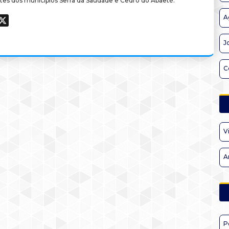
tes dos municípios Serra da Saudade e Cedro do Abaeté.
A
ook
hatsApp
X
J
C
V
A
P