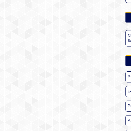
C
S
P
E
P
A