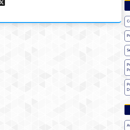
ook
hatsApp
X
C
P
S
P
P
P
D
A