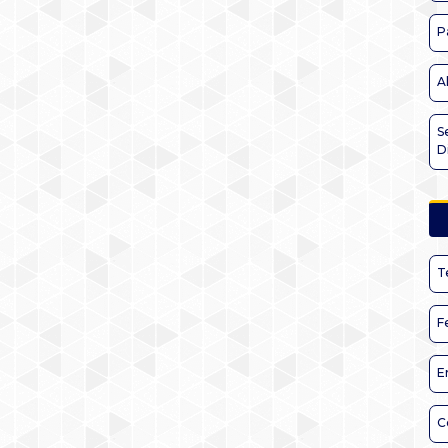
P
A
S
D
T
F
E
C