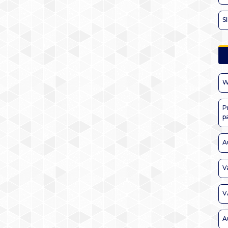
S
W
P
p
A
V
V
A