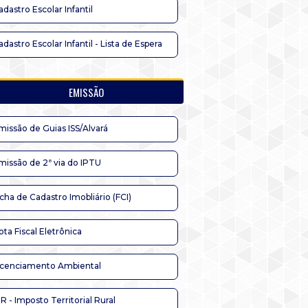
adastro Escolar Infantil
adastro Escolar Infantil - Lista de Espera
EMISSÃO
missão de Guias ISS/Alvará
missão de 2ª via do IPTU
icha de Cadastro Imobliário (FCI)
ota Fiscal Eletrônica
icenciamento Ambiental
TR - Imposto Territorial Rural