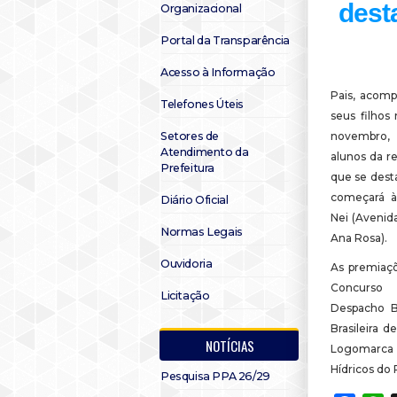
dest
Organizacional
Portal da Transparência
Acesso à Informação
Pais, acom
Telefones Úteis
seus filhos
Setores de
novembro, 
Atendimento da
alunos da r
Prefeitura
que se dest
começará à
Diário Oficial
Nei (Avenida
Normas Legais
Ana Rosa).
Ouvidoria
As premiaçõ
Concurs
Licitação
Despacho B
Brasileira 
NOTÍCIAS
Logomarca 
Hídricos do 
Pesquisa PPA 26/29