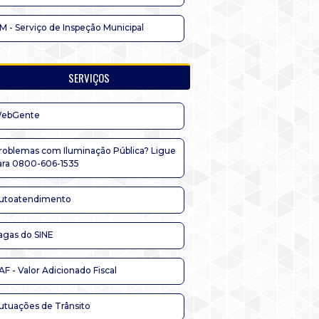
IM - Serviço de Inspeção Municipal
SERVIÇOS
ebGente
roblemas com Iluminação Pública? Ligue
ara 0800-606-1535
utoatendimento
agas do SINE
AF - Valor Adicionado Fiscal
utuações de Trânsito