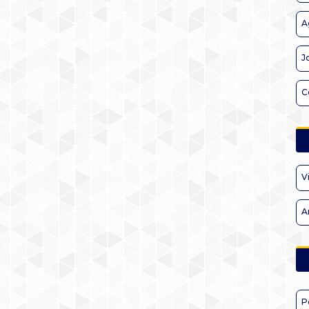
A
J
C
V
A
P