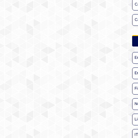
C
C
E
E
F
N
L
I