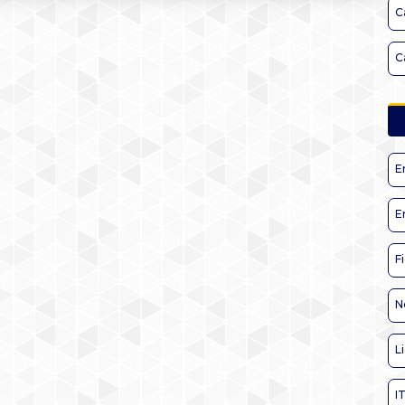
C
C
E
E
F
N
L
I