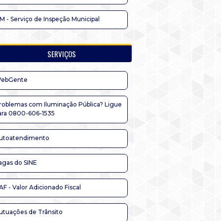
IM - Serviço de Inspeção Municipal
SERVIÇOS
ebGente
roblemas com Iluminação Pública? Ligue
ara 0800-606-1535
utoatendimento
agas do SINE
AF - Valor Adicionado Fiscal
utuações de Trânsito