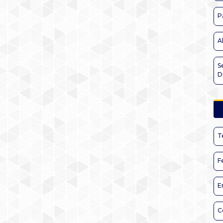
P
A
S
D
T
F
E
C