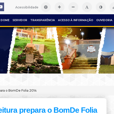
Acessibilidade
DOME
SERVIDOR
TRANSPARÊNCIA
ACESSO À INFORMAÇÃO
OUVIDORIA
para o BomDe Folia 2014
eitura prepara o BomDe Folia