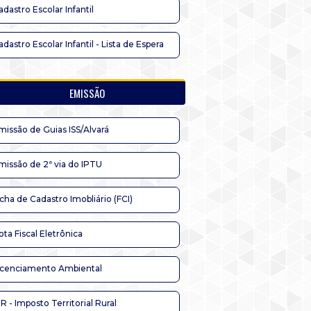
adastro Escolar Infantil
adastro Escolar Infantil - Lista de Espera
EMISSÃO
missão de Guias ISS/Alvará
missão de 2ª via do IPTU
icha de Cadastro Imobliário (FCI)
ota Fiscal Eletrônica
icenciamento Ambiental
TR - Imposto Territorial Rural