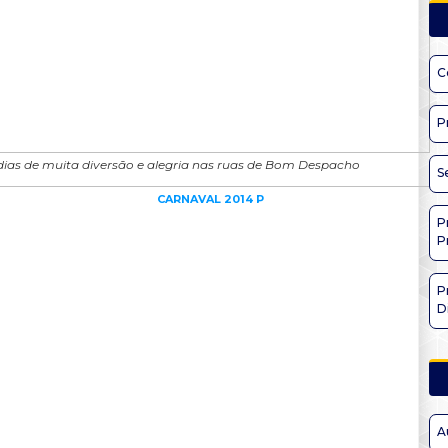
C
P
dias de muita diversão e alegria nas ruas de Bom Despacho
S
P
P
P
D
A