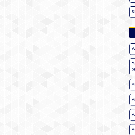
S
W
P
p
A
V
V
A