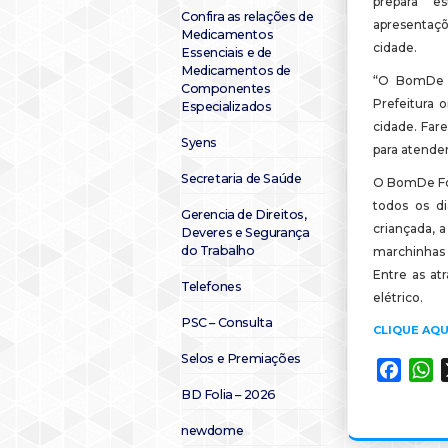
prepara e
Confira as relações de
apresentaçõe
Medicamentos
cidade.
Essenciais e de
Medicamentos de
“O BomDe F
Componentes
Prefeitura 
Especializados
cidade. Far
Syens
para atender
Secretaria de Saúde
O BomDe Foli
todos os di
Gerencia de Direitos,
criançada, a
Deveres e Segurança
do Trabalho
marchinhas 
Entre as atr
Telefones
elétrico.
PSC – Consulta
CLIQUE AQU
Selos e Premiações
Faceb
W
BD Folia – 2026
newdome