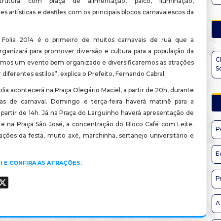
strutura com praça de alimentação, palco, iluminação,
s artísticas e desfiles com os principais blocos carnavalescos da
olia 2014 é o primeiro de muitos carnavais de rua que a
organizará para promover diversão e cultura para a população da
C
emos um evento bem organizado e diversificaremos as atrações
S
 diferentes estilos”, explica o Prefeito, Fernando Cabral.
a acontecerá na Praça Olegário Maciel, a partir de 20h, durante
as de carnaval. Domingo e terça-feira haverá matinê para a
 partir de 14h. Já na Praça do Larguinho haverá apresentação de
e na Praça São José, a concentração do Bloco Café com Leite.
P
ações da festa, muito axé, marchinha, sertanejo universitário e
E
I E CONFIRA AS ATRAÇÕES.
P
ook
hatsApp
X
A