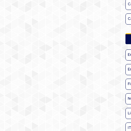
C
C
E
E
F
N
L
I