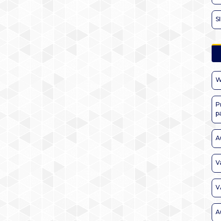
S
W
P
p
A
V
V
A