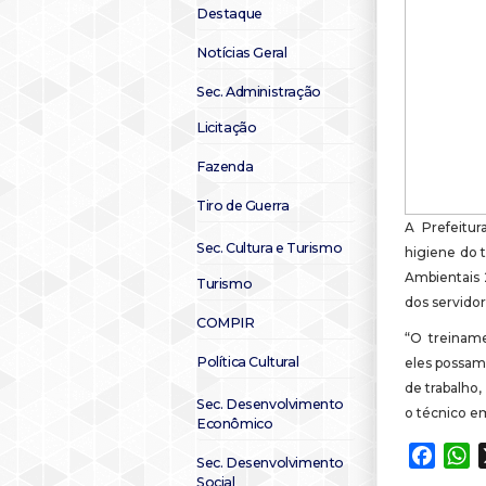
Destaque
Notícias Geral
Sec. Administração
Licitação
Fazenda
Tiro de Guerra
A Prefeitu
Sec. Cultura e Turismo
higiene do 
Ambientais 
Turismo
dos servidor
COMPIR
“O treiname
Política Cultural
eles possam 
de trabalho,
Sec. Desenvolvimento
o técnico e
Econômico
Faceb
W
Sec. Desenvolvimento
Social