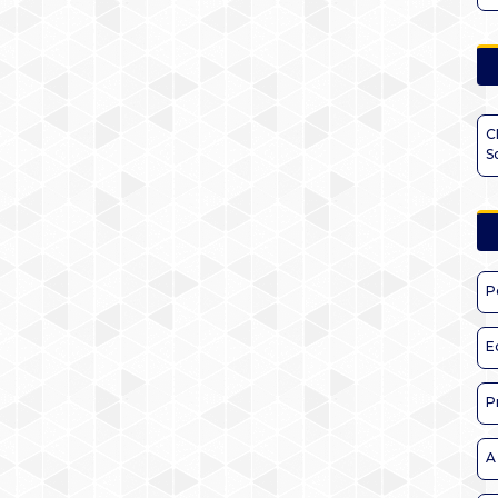
C
S
P
E
P
A