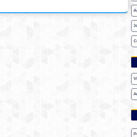
A
J
C
V
A
P