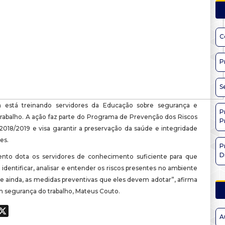
C
P
S
ra está treinando servidores da Educação sobre segurança e
P
trabalho. A ação faz parte do Programa de Prevenção dos Riscos
P
2018/2019 e visa garantir a preservação da saúde e integridade
es.
P
D
nto dota os servidores de conhecimento suficiente para que
identificar, analisar e entender os riscos presentes no ambiente
 e ainda, as medidas preventivas que eles devem adotar”, afirma
m segurança do trabalho, Mateus Couto.
ook
hatsApp
X
A