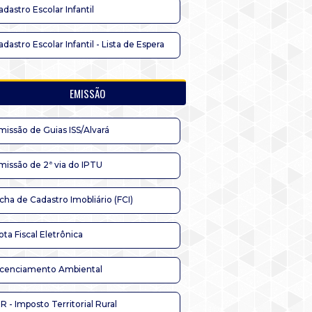
adastro Escolar Infantil
adastro Escolar Infantil - Lista de Espera
EMISSÃO
missão de Guias ISS/Alvará
missão de 2ª via do IPTU
icha de Cadastro Imobliário (FCI)
ota Fiscal Eletrônica
icenciamento Ambiental
TR - Imposto Territorial Rural