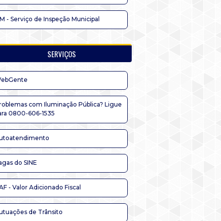
IM - Serviço de Inspeção Municipal
SERVIÇOS
ebGente
roblemas com Iluminação Pública? Ligue
ara 0800-606-1535
utoatendimento
agas do SINE
AF - Valor Adicionado Fiscal
utuações de Trânsito