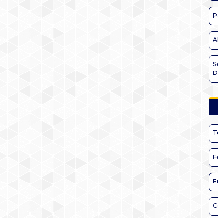
P
A
S
D
T
F
E
C