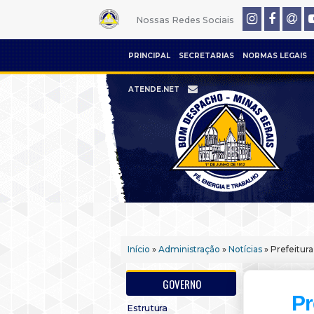
Nossas Redes Sociais
PRINCIPAL
SECRETARIAS
NORMAS LEGAIS
ATENDE.NET
Início
»
Administração
»
Notícias
» Prefeitur
GOVERNO
Pr
Estrutura