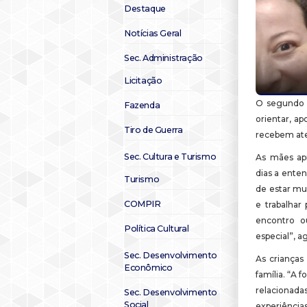
Destaque
Notícias Geral
Sec. Administração
Licitação
O segundo e
Fazenda
orientar, ap
Tiro de Guerra
recebem ate
Sec. Cultura e Turismo
As mães ap
dias a ente
Turismo
de estar mu
COMPIR
e trabalhar
encontro o
Política Cultural
especial”, a
Sec. Desenvolvimento
As crianças
Econômico
família. “A 
relacionadas
Sec. Desenvolvimento
Social
experiências