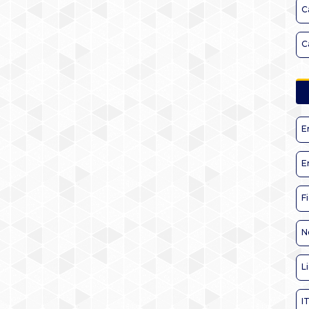
C
C
E
E
F
N
L
I