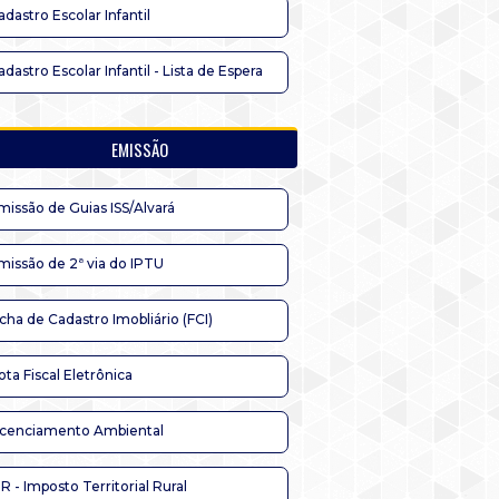
adastro Escolar Infantil
adastro Escolar Infantil - Lista de Espera
EMISSÃO
missão de Guias ISS/Alvará
missão de 2ª via do IPTU
icha de Cadastro Imobliário (FCI)
ota Fiscal Eletrônica
icenciamento Ambiental
TR - Imposto Territorial Rural