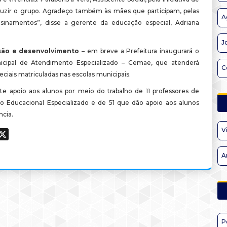
duzir o grupo. Agradeço também às mães que participam, pelas
A
sinamentos”, disse a gerente da educação especial, Adriana
J
usão e desenvolvimento
– em breve a Prefeitura inaugurará o
icipal de Atendimento Especializado – Cemae, que atenderá
C
eciais matriculadas nas escolas municipais.
iste apoio aos alunos por meio do trabalho de 11 professores de
 Educacional Especializado e de 51 que dão apoio aos alunos
ncia.
V
ook
hatsApp
X
A
P