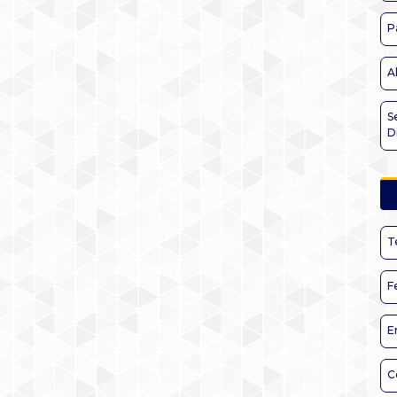
P
A
S
D
T
F
E
C