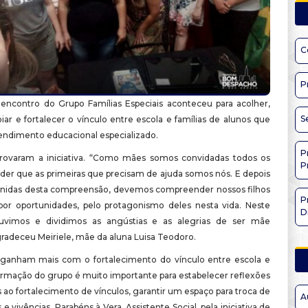
C
P
ncontro do Grupo Famílias Especiais aconteceu para acolher,
S
oiar e fortalecer o vínculo entre escola e famílias de alunos que
ndimento educacional especializado.
P
rovaram a iniciativa. “Como mães somos convidadas todos os
P
nder que as primeiras que precisam de ajuda somos nós. E depois
nidas desta compreensão, devemos compreender nossos filhos
P
 por oportunidades, pelo protagonismo deles nesta vida. Neste
D
uvimos e dividimos as angústias e as alegrias de ser mãe
gradeceu Meiriele, mãe da aluna Luisa Teodoro.
 ganham mais com o fortalecimento do vínculo entre escola e
formação do grupo é muito importante para estabelecer reflexões
 ao fortalecimento de vínculos, garantir um espaço para troca de
A
 e vivências. Parabéns à Vera, Assistente Social, pela iniciativa de