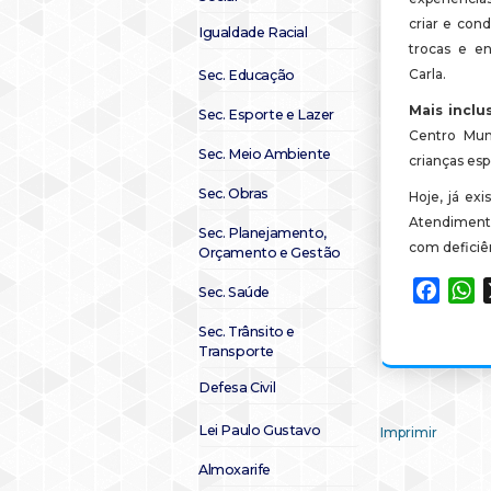
criar e con
Igualdade Racial
trocas e en
Carla.
Sec. Educação
Mais incl
Sec. Esporte e Lazer
Centro Mun
Sec. Meio Ambiente
crianças esp
Sec. Obras
Hoje, já ex
Atendimento
Sec. Planejamento,
com deficiê
Orçamento e Gestão
Faceb
W
Sec. Saúde
Sec. Trânsito e
Transporte
Defesa Civil
Lei Paulo Gustavo
Imprimir
Almoxarife