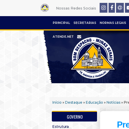
Nossas Redes Sociais
PRINCIPAL
SECRETARIAS
NORMAS LEGAIS
ATENDE.NET
Início
»
Destaque
»
Educação
»
Notícias
» Pr
GOVERNO
Pr
Estrutura