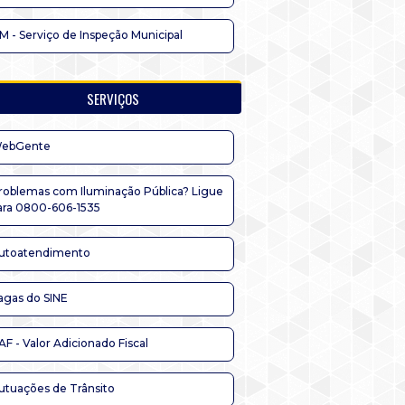
IM - Serviço de Inspeção Municipal
SERVIÇOS
ebGente
roblemas com Iluminação Pública? Ligue
ara 0800-606-1535
utoatendimento
agas do SINE
AF - Valor Adicionado Fiscal
utuações de Trânsito