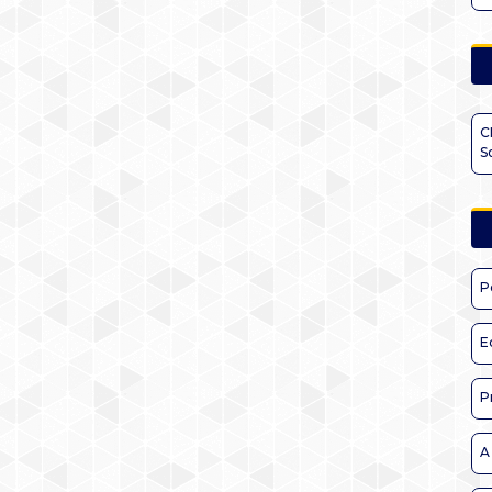
C
S
P
E
P
A