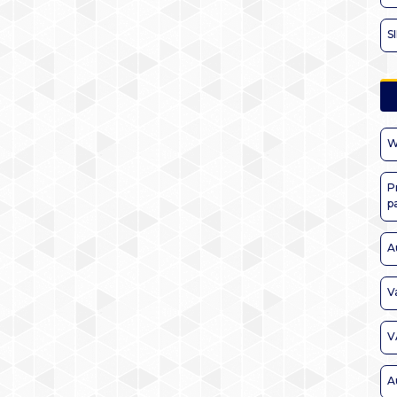
S
W
P
p
A
V
V
A