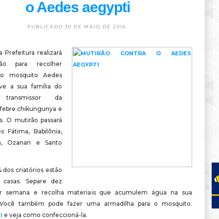
o Aedes aegypti
PUBLICADO 30 DE MAIO DE 2016.
a Prefeitura realizará
ão para recolher
 do mosquito Aedes
lve a sua família do
 transmissor da
febre chikungunya e
us. O mutirão passará
os Fátima, Babilônia,
a, Ozanan e Santo
 dos criatórios estão
 casas. Separe dez
r semana e recolha materiais que acumulem água na sua
. Você também pode fazer uma armadilha para o mosquito.
e veja como confeccioná-la.
I