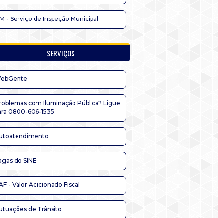
IM - Serviço de Inspeção Municipal
SERVIÇOS
ebGente
roblemas com Iluminação Pública? Ligue
ara 0800-606-1535
utoatendimento
agas do SINE
AF - Valor Adicionado Fiscal
utuações de Trânsito