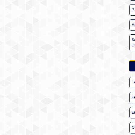
P
A
S
D
T
F
E
C