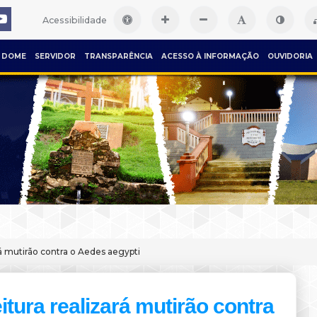
Acessibilidade
DOME
SERVIDOR
TRANSPARÊNCIA
ACESSO À INFORMAÇÃO
OUVIDORIA
rá mutirão contra o Aedes aegypti
itura realizará mutirão contra