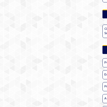
C
S
P
E
P
A