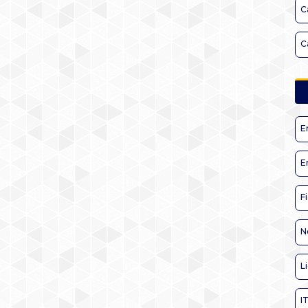
C
C
E
E
F
N
L
I