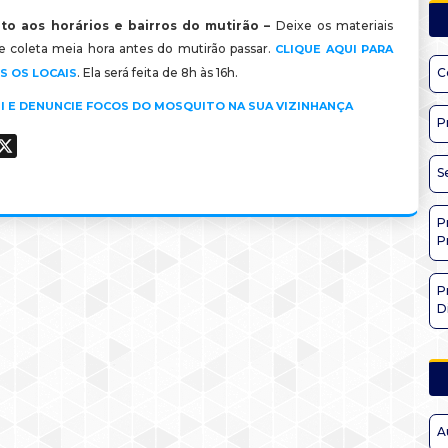
to aos horários e bairros do mutirão –
Deixe os materiais
de coleta meia hora antes do mutirão passar.
CLIQUE AQUI PARA
. Ela será feita de 8h às 16h.
C
S OS LOCAIS
I E DENUNCIE FOCOS DO MOSQUITO NA SUA VIZINHANÇA
P
ook
hatsApp
X
S
P
P
P
D
A