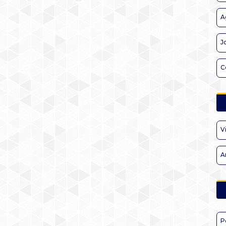
A
J
C
V
A
P