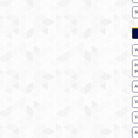
S
W
P
p
A
V
V
A