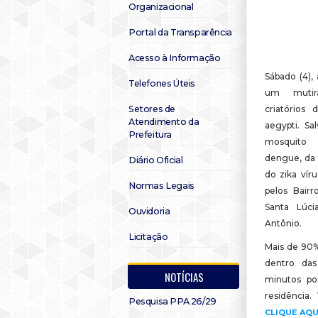
Organizacional
Portal da Transparência
Acesso à Informação
Sábado (4), 
Telefones Úteis
um mutir
Setores de
criatórios
Atendimento da
aegypti. Sa
Prefeitura
mosquito
dengue, da 
Diário Oficial
do zika vír
Normas Legais
pelos Bairr
Santa Lúci
Ouvidoria
Antônio.
Licitação
Mais de 90%
dentro das
NOTÍCIAS
minutos po
residência
Pesquisa PPA 26/29
CLIQUE AQU