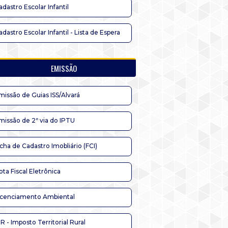
adastro Escolar Infantil
adastro Escolar Infantil - Lista de Espera
EMISSÃO
missão de Guias ISS/Alvará
missão de 2ª via do IPTU
icha de Cadastro Imobliário (FCI)
ota Fiscal Eletrônica
icenciamento Ambiental
TR - Imposto Territorial Rural