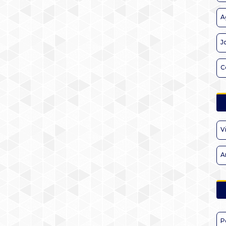
A
J
C
V
A
P