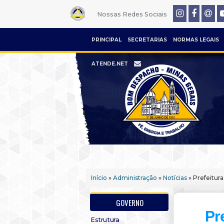
Nossas Redes Sociais
PRINCIPAL
SECRETARIAS
NORMAS LEGAIS
ATENDE.NET
Início
»
Administração
»
Notícias
» Prefeitura
GOVERNO
Pre
Estrutura