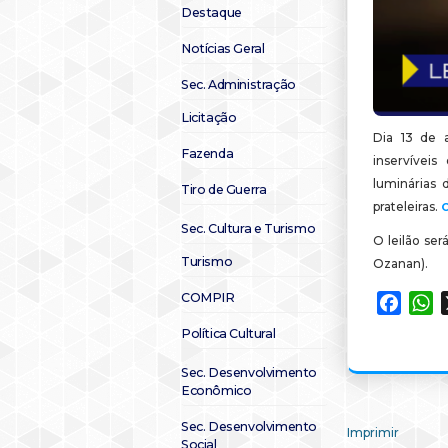
Destaque
Notícias Geral
Sec. Administração
Licitação
Dia 13 de a
Fazenda
inservíveis
luminárias 
Tiro de Guerra
prateleiras.
Sec. Cultura e Turismo
O leilão ser
Turismo
Ozanan).
COMPIR
Faceb
W
Política Cultural
Sec. Desenvolvimento
Econômico
Sec. Desenvolvimento
Imprimir
Social