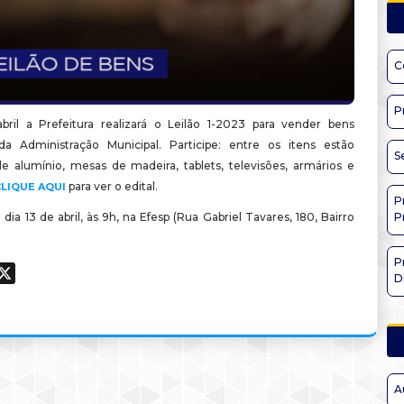
C
P
bril a Prefeitura realizará o Leilão 1-2023 para vender bens
 da Administração Municipal. Participe: entre os itens estão
S
de alumínio, mesas de madeira, tablets, televisões, armários e
para ver o edital.
CLIQUE AQUI
P
á dia 13 de abril, às 9h, na Efesp (Rua Gabriel Tavares, 180, Bairro
P
P
ook
hatsApp
X
D
A