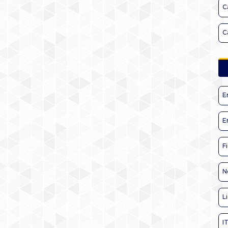
C
C
E
E
F
N
L
I