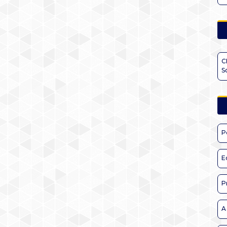
C
S
P
E
P
A