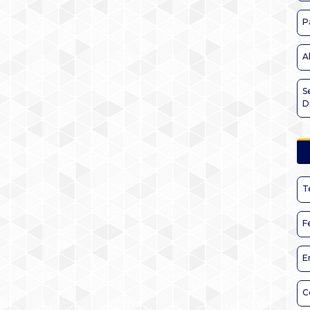
P
A
S
D
T
F
E
C