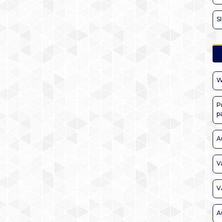
S
W
P
p
A
V
V
A