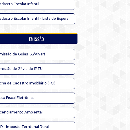
adastro Escolar Infantil
adastro Escolar Infantil - Lista de Espera
EMISSÃO
missão de Guias ISS/Alvará
missão de 2ª via do IPTU
icha de Cadastro Imobliário (FCI)
ota Fiscal Eletrônica
icenciamento Ambiental
TR - Imposto Territorial Rural