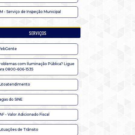
IM - Serviço de Inspeção Municipal
SERVIÇOS
ebGente
roblemas com Iluminação Pública? Ligue
ara 0800-606-1535
utoatendimento
agas do SINE
AF - Valor Adicionado Fiscal
utuações de Trânsito