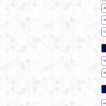
A
J
C
V
A
P