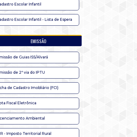
adastro Escolar Infantil
adastro Escolar Infantil - Lista de Espera
EMISSÃO
missão de Guias ISS/Alvará
missão de 2ª via do IPTU
icha de Cadastro Imobliário (FCI)
ota Fiscal Eletrônica
icenciamento Ambiental
TR - Imposto Territorial Rural