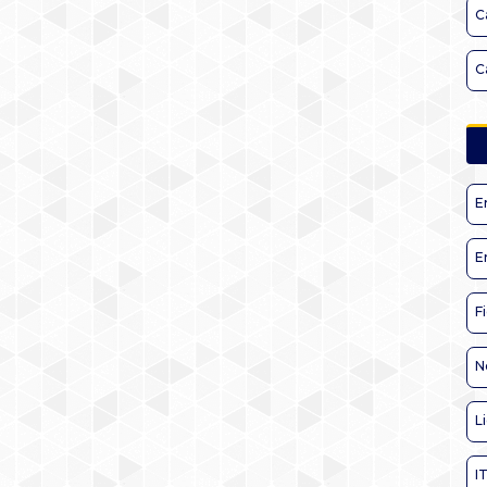
C
C
E
E
F
N
L
I