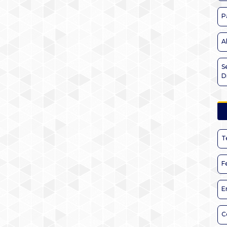
P
A
S
D
T
F
E
C