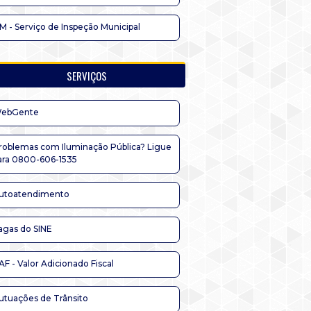
IM - Serviço de Inspeção Municipal
SERVIÇOS
ebGente
roblemas com Iluminação Pública? Ligue
ara 0800-606-1535
utoatendimento
agas do SINE
AF - Valor Adicionado Fiscal
utuações de Trânsito