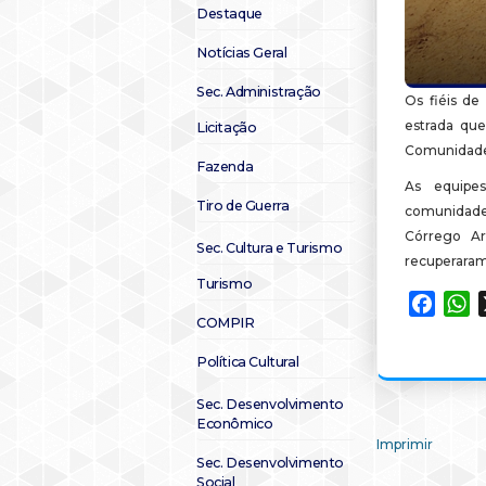
Destaque
Notícias Geral
Sec. Administração
Os fiéis de
estrada qu
Licitação
Comunidade 
Fazenda
As equipe
Tiro de Guerra
comunidade
Córrego Ar
Sec. Cultura e Turismo
recuperaram
Turismo
Faceb
W
COMPIR
Política Cultural
Sec. Desenvolvimento
Econômico
Imprimir
Sec. Desenvolvimento
Social