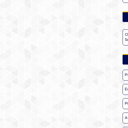
C
S
P
E
P
A