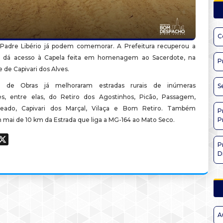
C
 Padre Libério já podem comemorar. A Prefeitura recuperou a
e dá acesso à Capela feita em homenagem ao Sacerdote, na
P
de Capivari dos Alves.
s de Obras já melhoraram estradas rurais de inúmeras
S
s, entre elas, do Retiro dos Agostinhos, Picão, Passagem,
eado, Capivari dos Marçal, Vilaça e Bom Retiro. Também
P
 mai de 10 km da Estrada que liga a MG-164 ao Mato Seco.
P
ook
hatsApp
X
P
D
A