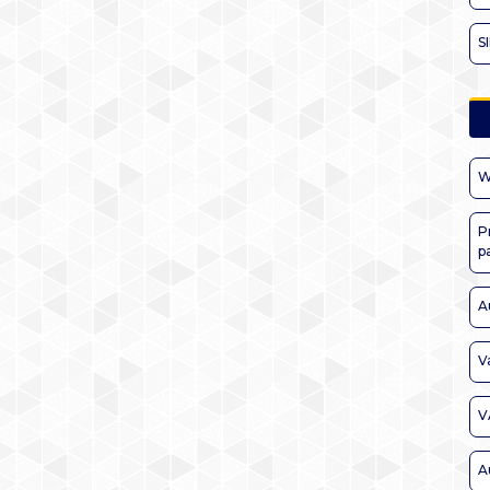
S
W
P
p
A
V
V
A