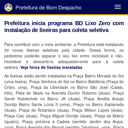
Prefeitura de Bom Despacho
Abrir
Menu
Prefeitura inicia programa BD Lixo Zero com
instalação de lixeiras para coleta seletiva
Para contribuir com o meio ambiente, a Prefeitura está instalando
30 novas lixeiras seletivas pela cidade. Dessa forma, os
pedestres poderão separar o seu lixo entre reciclável e não-
reciclável e descartá-lo adequadamente para a coleta
seletiva.
Veja fotos de lixeiras instaladas
.
As lixeiras estão sendo instaladas na Praça Bairro Morada do Sol
(uma lixeira), Praça Senhora do Sol no Bairro Babilônia (Praça do
Cristo, uma), Praça da Liberdade no Bairro São José (Calais,
três), Pista de Skate na Avenida Doutor Roberto (duas), Praça
Sarah Kubitschek no Bairro JK (duas), Praça Amélia Araújo
Gontijo Bairro Santa Lúcia II (uma), Praça no Bairro Esplanada
(duas), Praça do Rotariano (duas), Praça Wilson Lopes (duas),
Praça Caic (duas), Praça Miguel Gontijo (duas), Praça da Matriz
(quatro), Praça próxima à Cadeia (sentido Jardim dos Anjos,
uma), Praça Avenida dos Pequis (sentido Tabatinga, uma), Praça