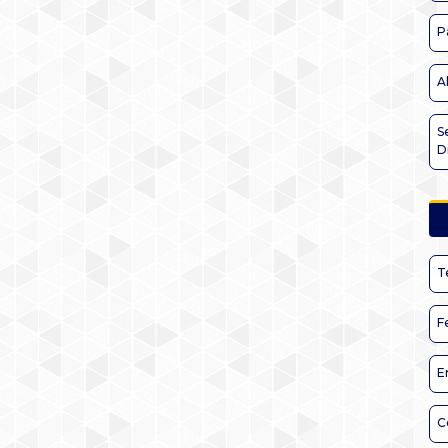
P
A
S
D
T
F
E
C