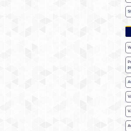
S
W
P
p
A
V
V
A