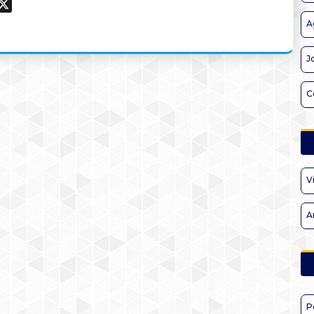
ook
hatsApp
X
A
J
C
V
A
P