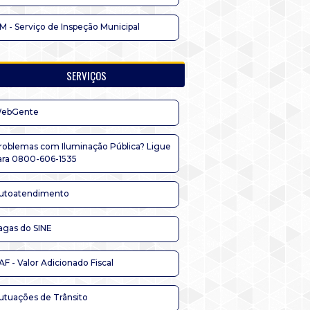
IM - Serviço de Inspeção Municipal
SERVIÇOS
ebGente
roblemas com Iluminação Pública? Ligue
ara 0800-606-1535
utoatendimento
agas do SINE
AF - Valor Adicionado Fiscal
utuações de Trânsito