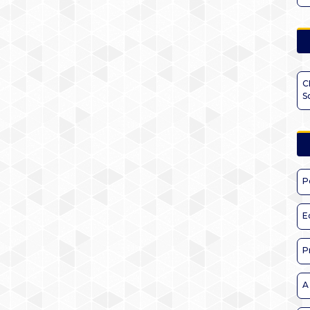
C
S
P
E
P
A