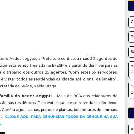
C
P
S
er o Aedes aegypti, a Prefeitura contratou mais 30 agentes de
ipe está sendo treinada na EFESP e a partir do dia 11 vai para as
P
P
ar o trabalho dos outros 25 agentes. “Com estes 55 servidores,
 visitar todos as residências da cidade até o final de janeiro”,
cretária de Saúde, Neide Braga.
P
D
família do Aedes aegypti –
Mais de 90% dos criadouros do
ão nas residências. Para evitar que ele se reproduza, não deixe
 Confira agora calhas, pratos de plantas, bebedouros de animais,
ua.
CLIQUE AQUI PARA DENUNCIAR FOCOS DA DENGUE NA SUA
.
A
A