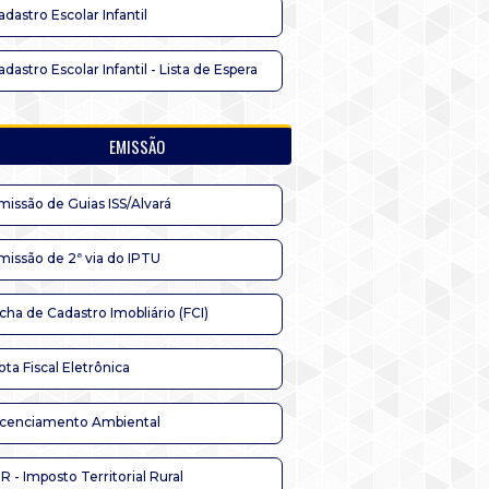
adastro Escolar Infantil
adastro Escolar Infantil - Lista de Espera
EMISSÃO
missão de Guias ISS/Alvará
missão de 2ª via do IPTU
icha de Cadastro Imobliário (FCI)
ota Fiscal Eletrônica
icenciamento Ambiental
TR - Imposto Territorial Rural