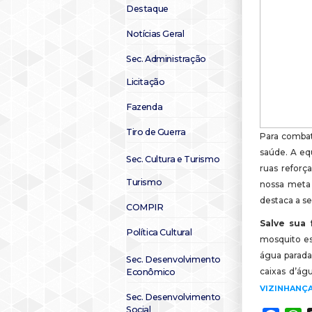
Destaque
Notícias Geral
Sec. Administração
Licitação
Fazenda
Tiro de Guerra
Para combat
saúde. A equ
Sec. Cultura e Turismo
ruas reforç
Turismo
nossa meta é
destaca a se
COMPIR
Salve sua 
Política Cultural
mosquito est
água parada.
Sec. Desenvolvimento
caixas d’ág
Econômico
VIZINHANÇ
Sec. Desenvolvimento
Social