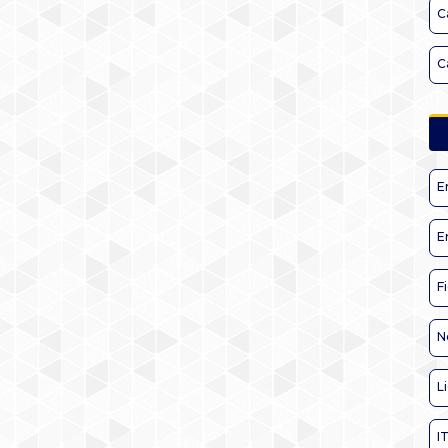
C
C
E
E
F
N
L
I