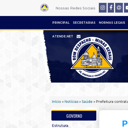
Nossas Redes Sociais
PRINCIPAL
SECRETARIAS
NORMAS LEGAIS
ATENDE.NET
Início
»
Notícias
»
Saúde
» Prefeitura contra
GOVERNO
P
Estrutura