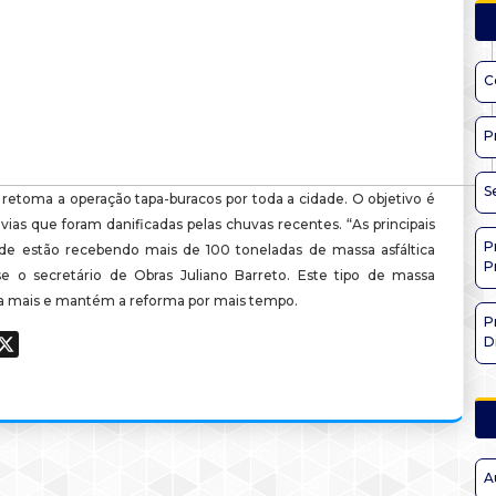
C
P
S
 retoma a operação tapa-buracos por toda a cidade. O objetivo é
vias que foram danificadas pelas chuvas recentes. “As principais
P
ade estão recebendo mais de 100 toneladas de massa asfáltica
P
e o secretário de Obras Juliano Barreto. Este tipo de massa
ura mais e mantém a reforma por mais tempo.
P
D
ook
hatsApp
X
A