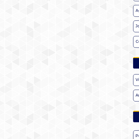
A
J
C
V
A
P