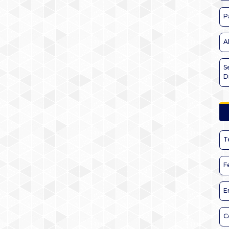
P
A
S
D
T
F
E
C