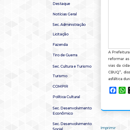
Destaque
Notícias Geral
Sec. Administração
Licitação
Fazenda
A Prefeitura
Tiro de Guerra
reformar as 
vias da cid
Sec. Cultura e Turismo
CBUQ”, diss
Turismo
asfáltica d
COMPIR
Faceb
W
Política Cultural
Sec. Desenvolvimento
Econômico
Sec. Desenvolvimento
Imprimir
Social