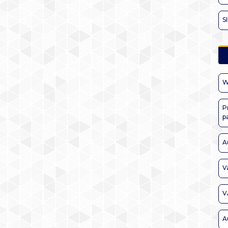
S
W
P
p
A
V
V
A