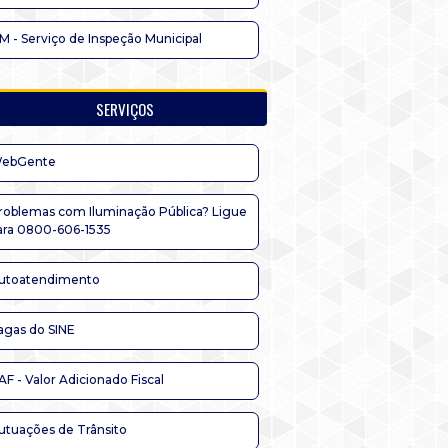
IM - Serviço de Inspeção Municipal
SERVIÇOS
ebGente
roblemas com Iluminação Pública? Ligue
ara 0800-606-1535
utoatendimento
agas do SINE
AF - Valor Adicionado Fiscal
utuações de Trânsito