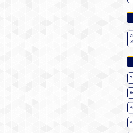
C
S
P
E
P
A