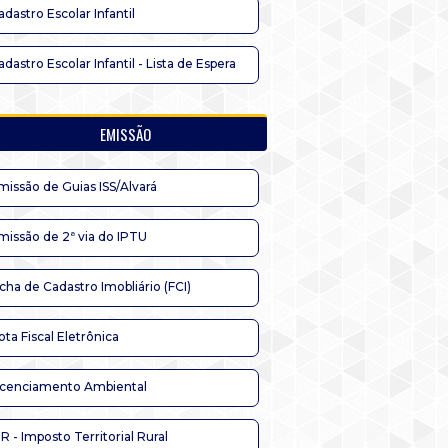
adastro Escolar Infantil
adastro Escolar Infantil - Lista de Espera
EMISSÃO
missão de Guias ISS/Alvará
missão de 2ª via do IPTU
icha de Cadastro Imobliário (FCI)
ota Fiscal Eletrônica
icenciamento Ambiental
TR - Imposto Territorial Rural