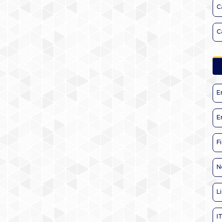
C
C
E
E
F
N
L
I