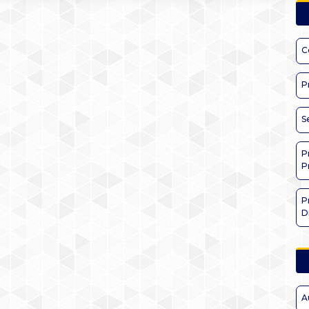
C
P
S
P
P
P
D
A