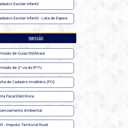
adastro Escolar Infantil
adastro Escolar Infantil - Lista de Espera
EMISSÃO
missão de Guias ISS/Alvará
missão de 2ª via do IPTU
icha de Cadastro Imobliário (FCI)
ota Fiscal Eletrônica
icenciamento Ambiental
TR - Imposto Territorial Rural