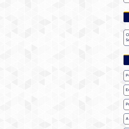
C
S
P
E
P
A