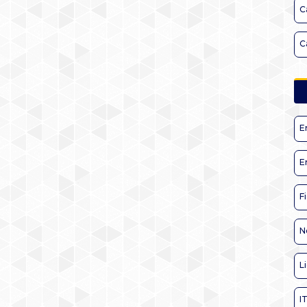
C
C
E
E
F
N
L
I