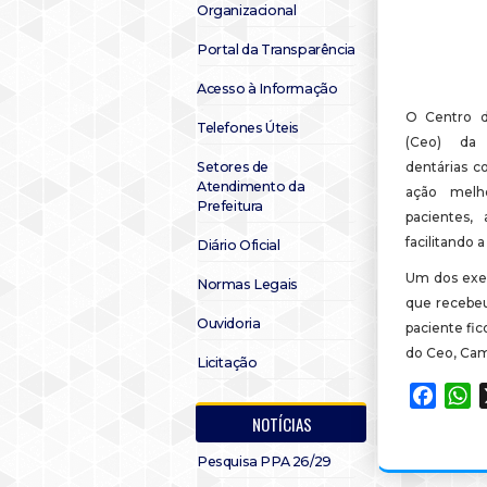
Organizacional
Portal da Transparência
Acesso à Informação
O Centro d
Telefones Úteis
(Ceo) da 
Setores de
dentárias c
Atendimento da
ação melh
Prefeitura
pacientes,
facilitando 
Diário Oficial
Um dos exem
Normas Legais
que recebeu
Ouvidoria
paciente fic
do Ceo, Cam
Licitação
Faceb
W
NOTÍCIAS
Pesquisa PPA 26/29