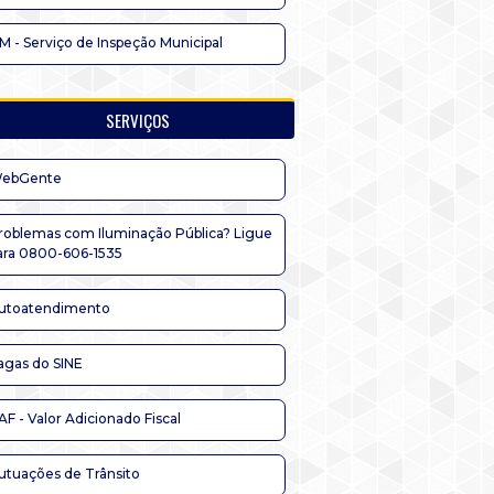
IM - Serviço de Inspeção Municipal
SERVIÇOS
ebGente
roblemas com Iluminação Pública? Ligue
ara 0800-606-1535
utoatendimento
agas do SINE
AF - Valor Adicionado Fiscal
utuações de Trânsito