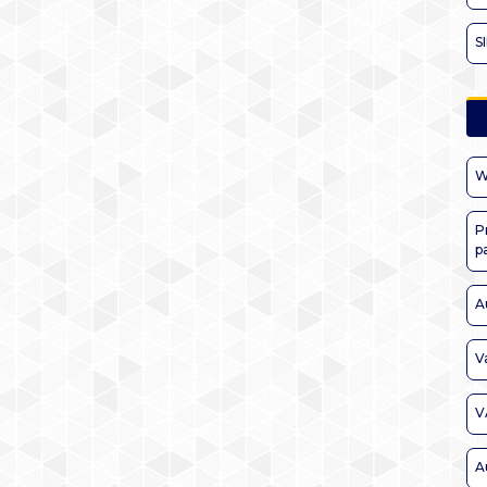
S
W
P
p
A
V
V
A