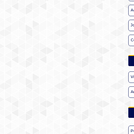
A
J
C
V
A
P