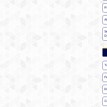
P
A
S
D
T
F
E
C