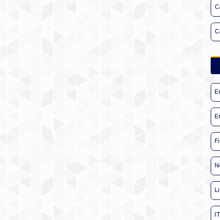
C
C
E
E
F
N
L
I