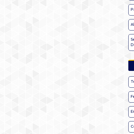
P
A
S
D
T
F
E
C