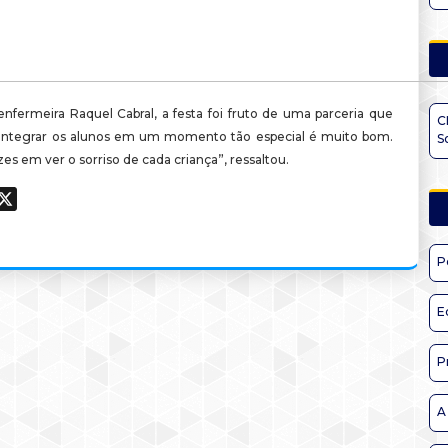
nfermeira Raquel Cabral, a festa foi fruto de uma parceria que
C
“Integrar os alunos em um momento tão especial é muito bom.
S
zes em ver o sorriso de cada criança”, ressaltou.
ook
hatsApp
X
P
E
P
A