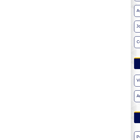
A
J
C
V
A
P