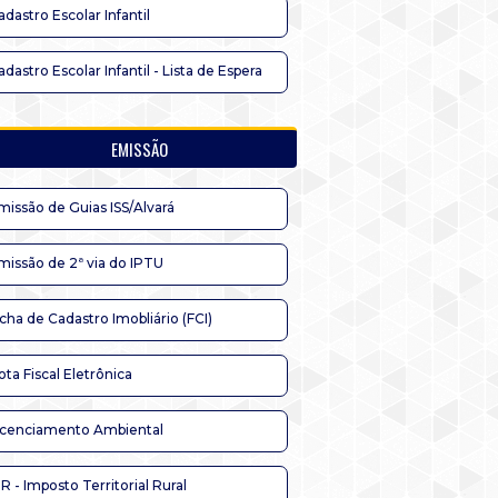
adastro Escolar Infantil
adastro Escolar Infantil - Lista de Espera
EMISSÃO
missão de Guias ISS/Alvará
missão de 2ª via do IPTU
icha de Cadastro Imobliário (FCI)
ota Fiscal Eletrônica
icenciamento Ambiental
TR - Imposto Territorial Rural