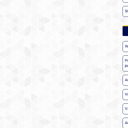
S
W
P
p
A
V
V
A