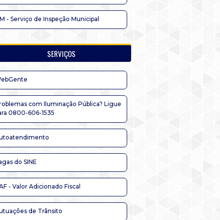
IM - Serviço de Inspeção Municipal
SERVIÇOS
ebGente
roblemas com Iluminação Pública? Ligue
ara 0800-606-1535
utoatendimento
agas do SINE
AF - Valor Adicionado Fiscal
utuações de Trânsito