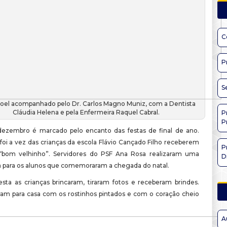
C
P
S
Noel acompanhado pelo Dr. Carlos Magno Muniz, com a Dentista
Cláudia Helena e pela Enfermeira Raquel Cabral.
P
P
ezembro é marcado pelo encanto das festas de final de ano.
 foi a vez das crianças da escola Flávio Cançado Filho receberem
P
 “bom velhinho”. Servidores do PSF Ana Rosa realizaram uma
D
a para os alunos que comemoraram a chegada do natal.
esta as crianças brincaram, tiraram fotos e receberam brindes.
ram para casa com os rostinhos pintados e com o coração cheio
A