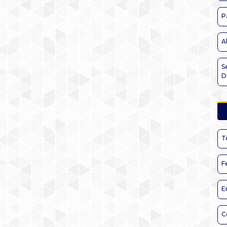
P
A
S
D
T
F
E
C