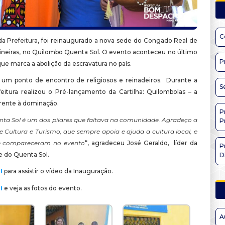
C
a Prefeitura, foi reinaugurado a nova sede do Congado Real de
ineiras, no Quilombo Quenta Sol. O evento aconteceu no último
P
 que marca a abolição da escravatura no país.
á um ponto de encontro de religiosos e reinadeiros. Durante a
S
feitura realizou o Pré-lançamento da Cartilha: Quilombolas – a
frente à dominação.
P
nta Sol é um dos pilares que faltava na comunidade. Agradeço a
P
e Cultura e Turismo, que sempre apoia e ajuda a cultura local, e
e compareceram no evento
“, agradeceu José Geraldo, líder da
P
 do Quenta Sol.
D
para assistir o vídeo da Inauguração.
I
e veja as fotos do evento.
I
A