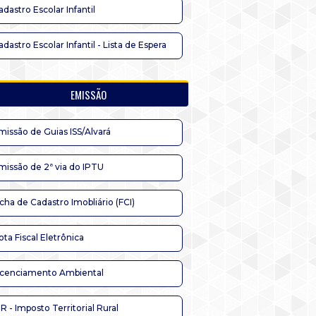
adastro Escolar Infantil
adastro Escolar Infantil - Lista de Espera
EMISSÃO
missão de Guias ISS/Alvará
missão de 2ª via do IPTU
icha de Cadastro Imobliário (FCI)
ota Fiscal Eletrônica
icenciamento Ambiental
TR - Imposto Territorial Rural