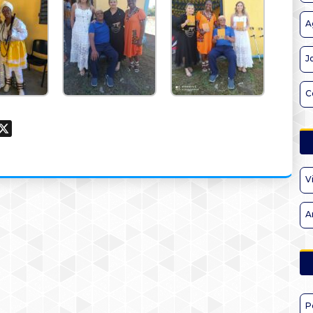
A
J
C
ook
hatsApp
X
V
A
P