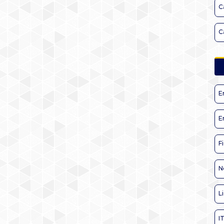
C
C
E
E
F
N
L
I