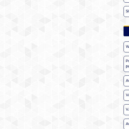
S
W
P
p
A
V
V
A