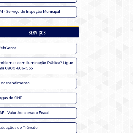
IM - Serviço de Inspeção Municipal
SERVIÇOS
ebGente
roblemas com Iluminação Pública? Ligue
ara 0800-606-1535
utoatendimento
agas do SINE
AF - Valor Adicionado Fiscal
utuações de Trânsito