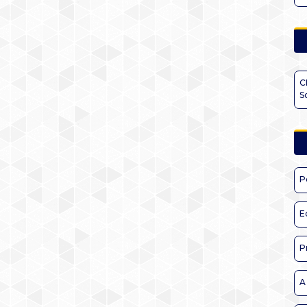
C
S
P
E
P
A