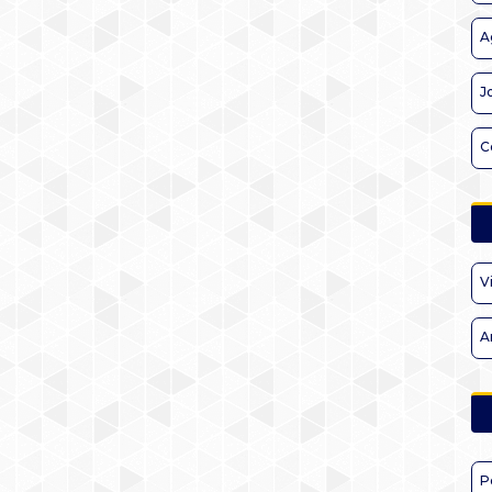
A
J
C
V
A
P