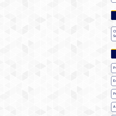
C
S
P
E
P
A