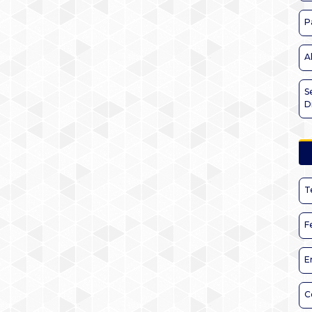
P
A
S
D
T
F
E
C