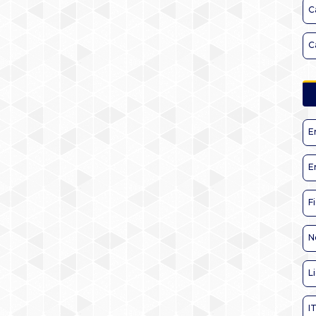
C
C
E
E
F
N
L
I