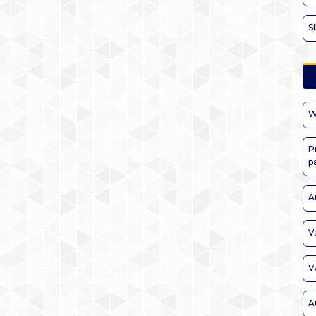
S
W
P
p
A
V
V
A