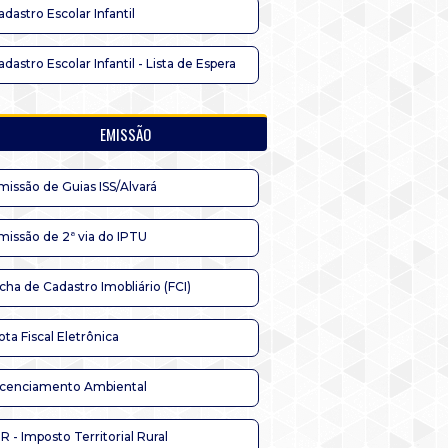
adastro Escolar Infantil
adastro Escolar Infantil - Lista de Espera
EMISSÃO
missão de Guias ISS/Alvará
missão de 2ª via do IPTU
icha de Cadastro Imobliário (FCI)
ota Fiscal Eletrônica
icenciamento Ambiental
TR - Imposto Territorial Rural