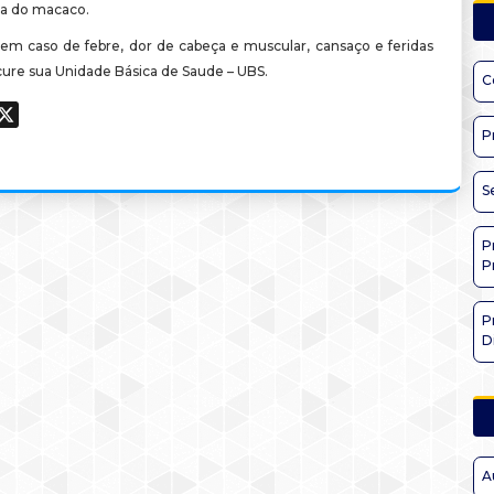
la do macaco.
em caso de febre, dor de cabeça e muscular, cansaço e feridas
cure sua Unidade Básica de Saude – UBS.
C
ook
hatsApp
X
P
S
P
P
P
D
A