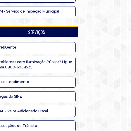
IM - Serviço de Inspeção Municipal
SERVIÇOS
ebGente
roblemas com Iluminação Pública? Ligue
ara 0800-606-1535
utoatendimento
agas do SINE
AF - Valor Adicionado Fiscal
utuações de Trânsito