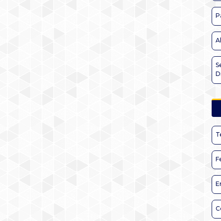
P
A
S
D
T
F
E
C