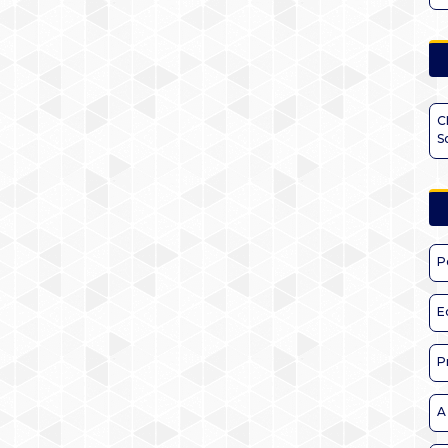
C
S
P
E
P
A