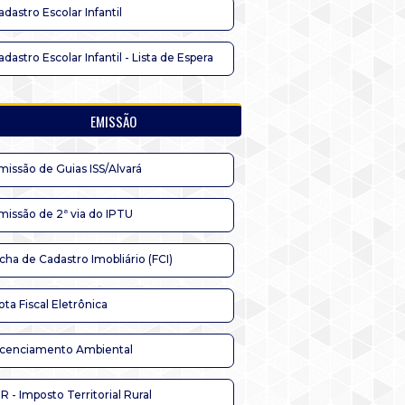
adastro Escolar Infantil
adastro Escolar Infantil - Lista de Espera
EMISSÃO
missão de Guias ISS/Alvará
missão de 2ª via do IPTU
icha de Cadastro Imobliário (FCI)
ota Fiscal Eletrônica
icenciamento Ambiental
TR - Imposto Territorial Rural