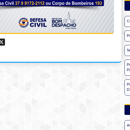
C
P
ook
hatsApp
X
S
P
P
P
D
A