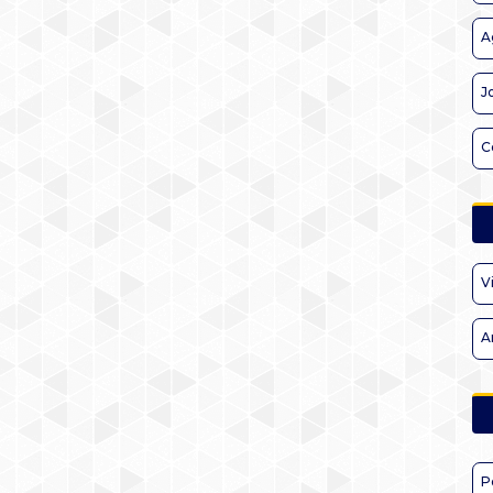
A
J
C
V
A
P