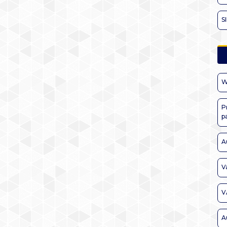
S
W
P
p
A
V
V
A