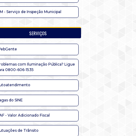
IM - Serviço de Inspeção Municipal
SERVIÇOS
ebGente
roblemas com Iluminação Pública? Ligue
ara 0800-606-1535
utoatendimento
agas do SINE
AF - Valor Adicionado Fiscal
utuações de Trânsito