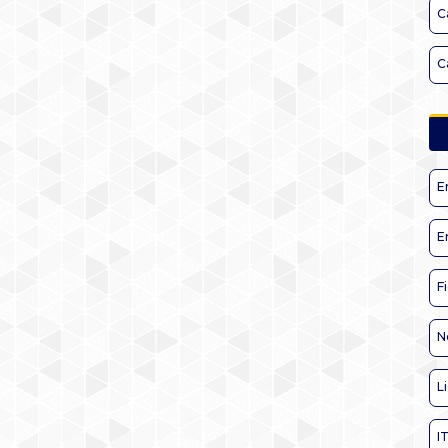
C
C
E
E
F
N
L
I