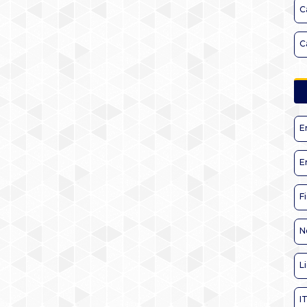
C
C
E
E
F
N
L
I