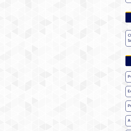
C
S
P
E
P
A