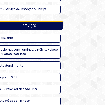
IM - Serviço de Inspeção Municipal
SERVIÇOS
ebGente
roblemas com Iluminação Pública? Ligue
ara 0800-606-1535
utoatendimento
agas do SINE
AF - Valor Adicionado Fiscal
utuações de Trânsito