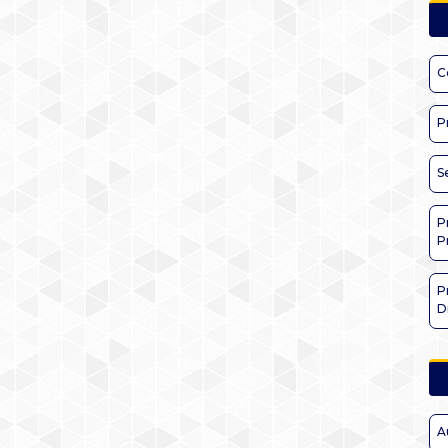
C
P
S
P
P
P
D
A