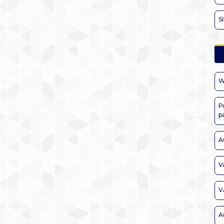
S
W
P
p
A
V
V
A