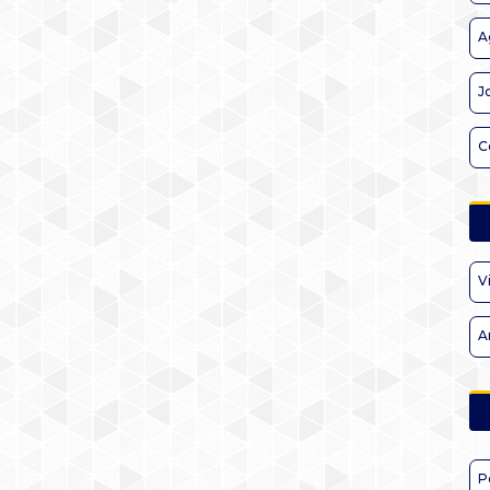
A
J
C
V
A
P