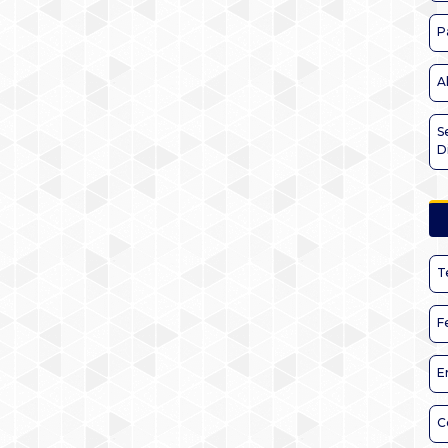
P
A
S
D
T
F
E
C