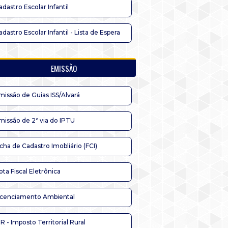
adastro Escolar Infantil
adastro Escolar Infantil - Lista de Espera
EMISSÃO
missão de Guias ISS/Alvará
missão de 2ª via do IPTU
icha de Cadastro Imobliário (FCI)
ota Fiscal Eletrônica
icenciamento Ambiental
TR - Imposto Territorial Rural