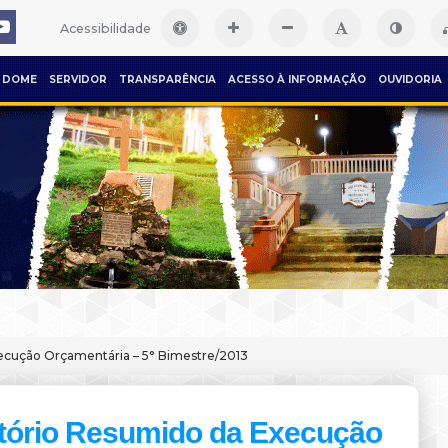
Acessibilidade
DOME
SERVIDOR
TRANSPARÊNCIA
ACESSO À INFORMAÇÃO
OUVIDORIA
ecução Orçamentária – 5° Bimestre/2013
tório Resumido da Execução