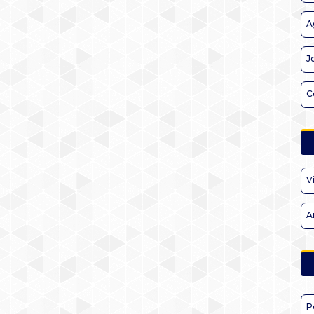
A
J
C
V
A
P