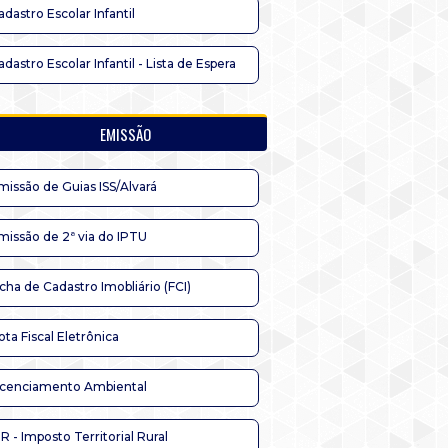
adastro Escolar Infantil
adastro Escolar Infantil - Lista de Espera
EMISSÃO
missão de Guias ISS/Alvará
missão de 2ª via do IPTU
icha de Cadastro Imobliário (FCI)
ota Fiscal Eletrônica
icenciamento Ambiental
TR - Imposto Territorial Rural