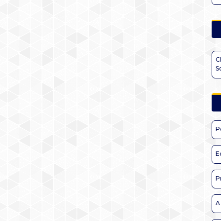
C
S
P
E
P
A