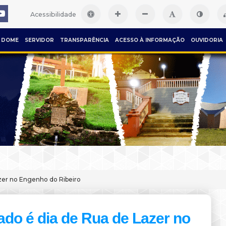
Acessibilidade
DOME
SERVIDOR
TRANSPARÊNCIA
ACESSO À INFORMAÇÃO
OUVIDORIA
zer no Engenho do Ribeiro
do é dia de Rua de Lazer no