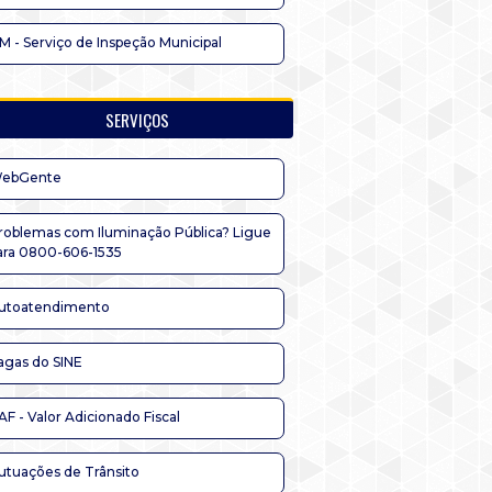
IM - Serviço de Inspeção Municipal
SERVIÇOS
ebGente
roblemas com Iluminação Pública? Ligue
ara 0800-606-1535
utoatendimento
agas do SINE
AF - Valor Adicionado Fiscal
utuações de Trânsito