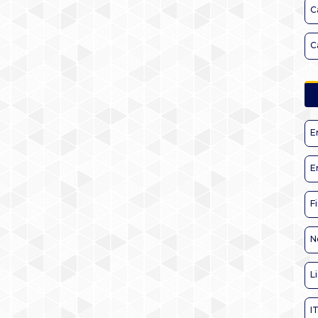
C
C
E
E
F
N
L
I