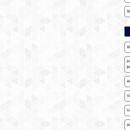
S
W
P
p
A
V
V
A