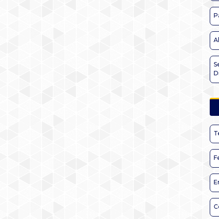
P
A
S
D
T
F
E
C