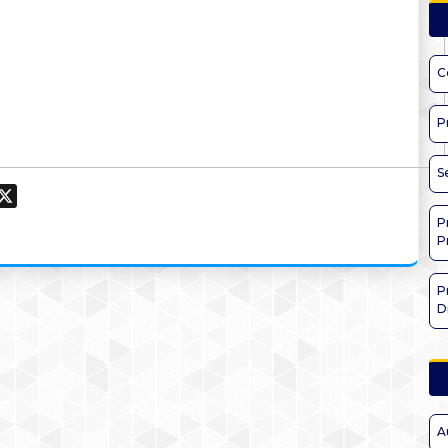
C
P
S
ook
hatsApp
X
P
P
P
D
A