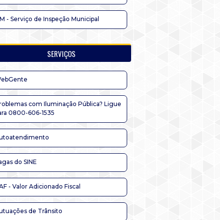
IM - Serviço de Inspeção Municipal
SERVIÇOS
ebGente
roblemas com Iluminação Pública? Ligue
ara 0800-606-1535
utoatendimento
agas do SINE
AF - Valor Adicionado Fiscal
utuações de Trânsito