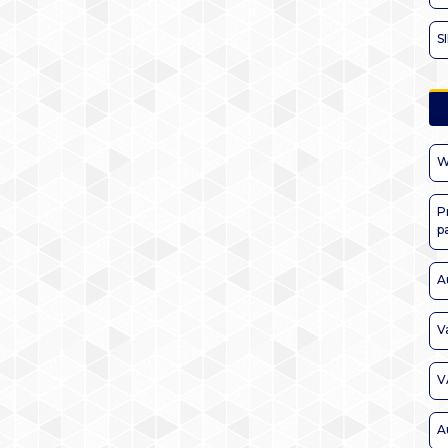
S
W
P
p
A
V
V
A