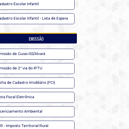
adastro Escolar Infantil
adastro Escolar Infantil - Lista de Espera
EMISSÃO
missão de Guias ISS/Alvará
missão de 2ª via do IPTU
icha de Cadastro Imobliário (FCI)
ota Fiscal Eletrônica
icenciamento Ambiental
TR - Imposto Territorial Rural