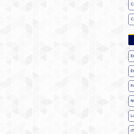
C
C
E
E
F
N
L
I