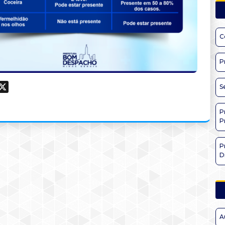
C
P
ook
hatsApp
X
S
P
P
P
D
A