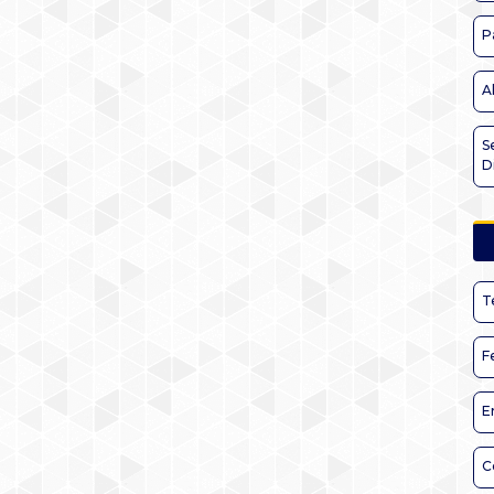
P
A
S
D
T
F
E
C