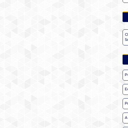
C
S
P
E
P
A