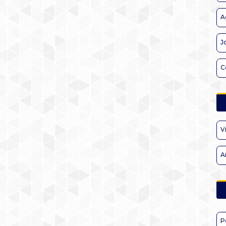
A
J
C
V
A
P