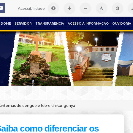
Acessibilidade
DOME
SERVIDOR
TRANSPARÊNCIA
ACESSO À INFORMAÇÃO
OUVIDORIA
s sintomas de dengue e febre chikungunya
aiba como diferenciar os