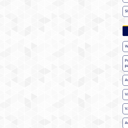
S
W
P
p
A
V
V
A