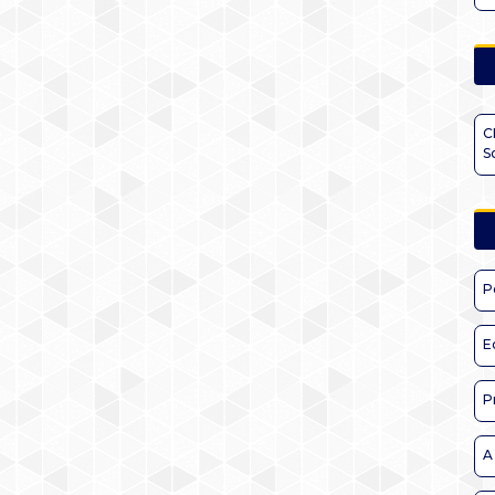
C
S
P
E
P
A