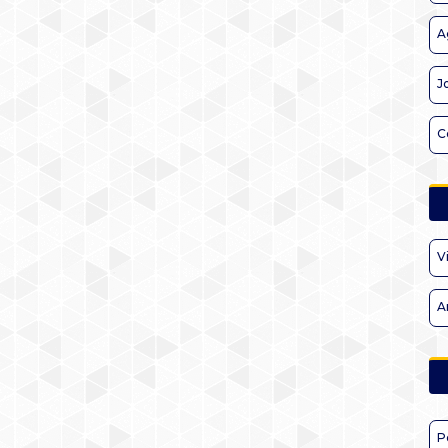
A
J
C
V
A
P