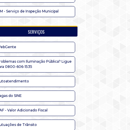
IM - Serviço de Inspeção Municipal
SERVIÇOS
ebGente
roblemas com Iluminação Pública? Ligue
ara 0800-606-1535
utoatendimento
agas do SINE
AF - Valor Adicionado Fiscal
utuações de Trânsito