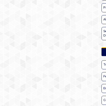
P
A
S
D
T
F
E
C