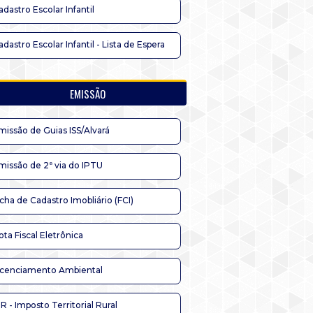
adastro Escolar Infantil
adastro Escolar Infantil - Lista de Espera
EMISSÃO
missão de Guias ISS/Alvará
missão de 2ª via do IPTU
icha de Cadastro Imobliário (FCI)
ota Fiscal Eletrônica
icenciamento Ambiental
TR - Imposto Territorial Rural