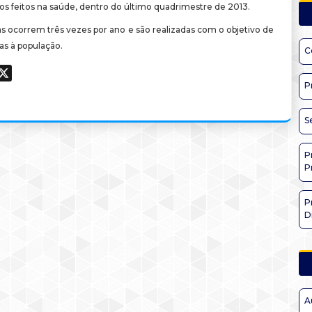
os feitos na saúde, dentro do último quadrimestre de 2013.
s ocorrem três vezes por ano e são realizadas com o objetivo de
as à população.
C
ook
hatsApp
X
P
S
P
P
P
D
A