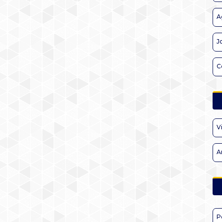
A
J
C
V
A
P