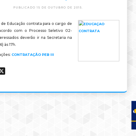
PUBLICADO 15 DE OUTUBRO DE 2015.
a de Educação contrata para o cargo de
 acordo com o Processo Seletivo 02-
teressados deverão ir na Secretaria na
6) às 17h.
ações:
CONTRATAÇÃO PEB III
ook
hatsApp
X