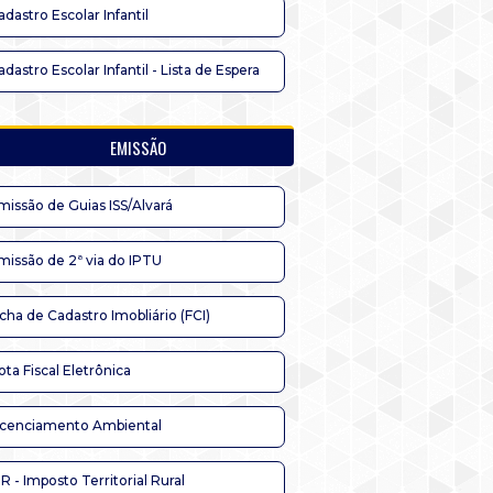
adastro Escolar Infantil
adastro Escolar Infantil - Lista de Espera
EMISSÃO
missão de Guias ISS/Alvará
missão de 2ª via do IPTU
icha de Cadastro Imobliário (FCI)
ota Fiscal Eletrônica
icenciamento Ambiental
TR - Imposto Territorial Rural