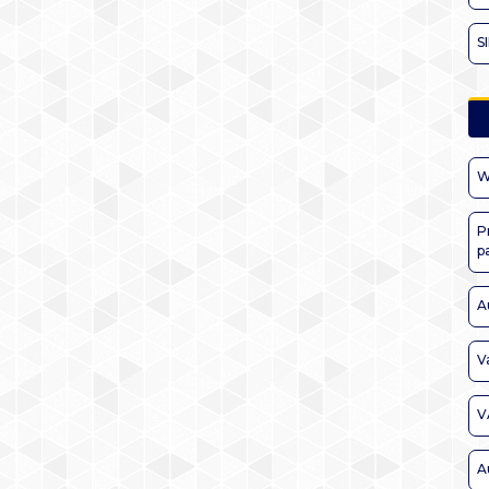
S
W
P
p
A
V
V
A