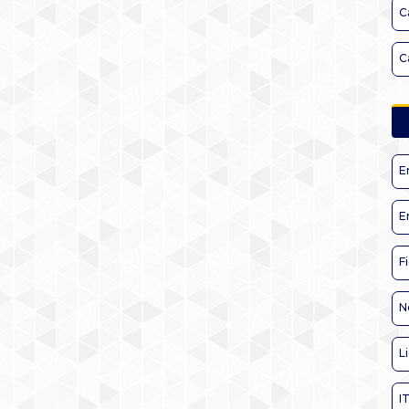
C
C
E
E
F
N
L
I