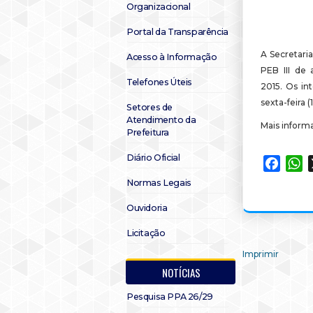
Organizacional
Portal da Transparência
A Secretari
Acesso à Informação
PEB III de
Telefones Úteis
2015. Os in
sexta-feira (1
Setores de
Atendimento da
Mais inform
Prefeitura
Diário Oficial
Faceb
W
Normas Legais
Ouvidoria
Licitação
Imprimir
NOTÍCIAS
Pesquisa PPA 26/29