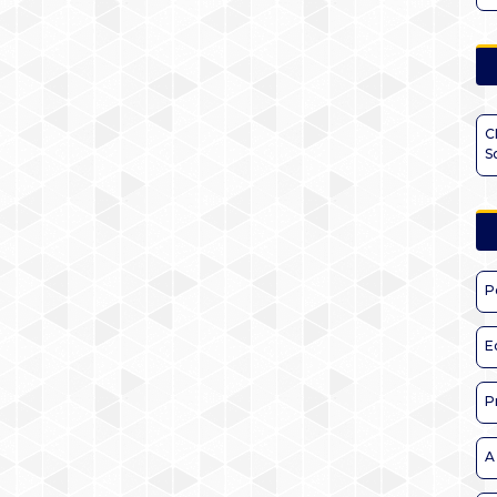
C
S
P
E
P
A