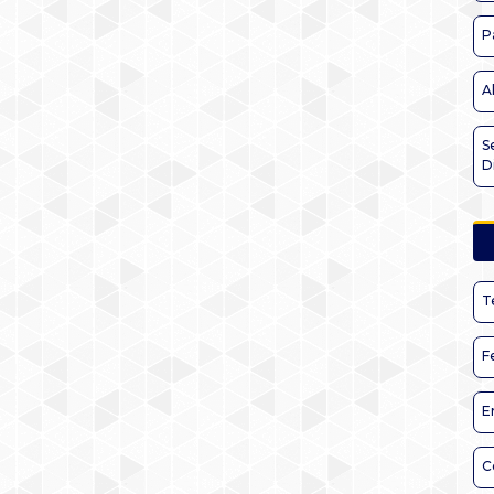
P
A
S
D
T
F
E
C