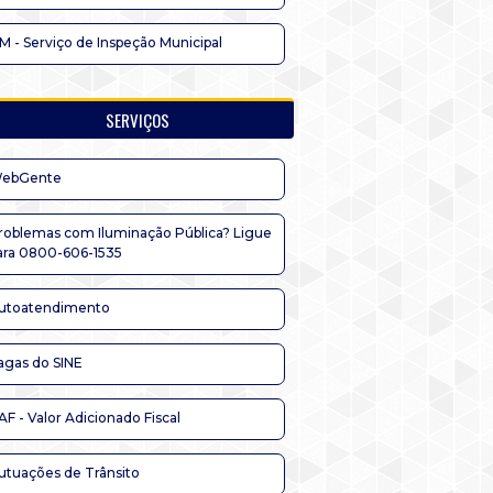
IM - Serviço de Inspeção Municipal
SERVIÇOS
ebGente
roblemas com Iluminação Pública? Ligue
ara 0800-606-1535
utoatendimento
agas do SINE
AF - Valor Adicionado Fiscal
utuações de Trânsito