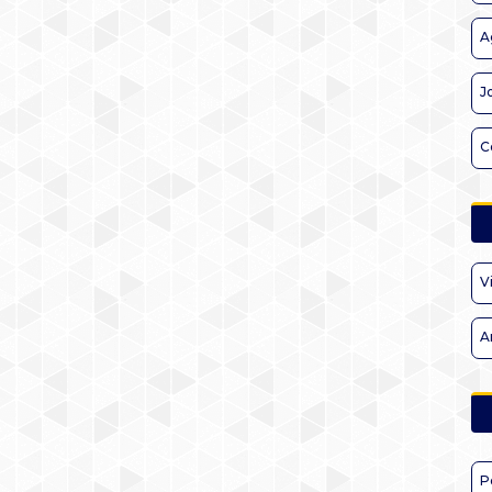
A
J
C
V
A
P