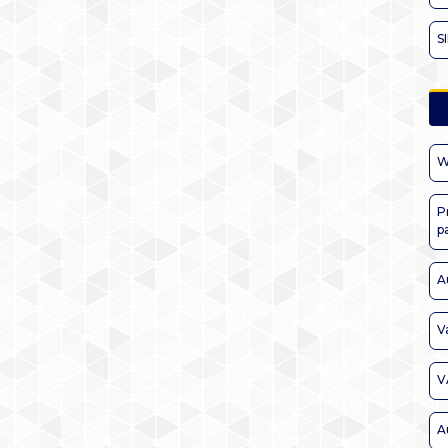
S
W
P
p
A
V
V
A