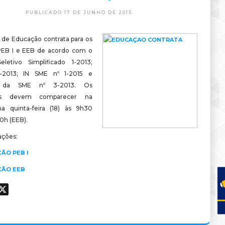
PUBLICADO 17 DE JUNHO DE 2015.
a de Educação contrata para os
PEB I e EEB de acordo com o
letivo Simplificado 1-2013;
-2013; IN SME nº 1-2015 e
o da SME nº 3-2013. Os
dos devem comparecer na
na quinta-feira (18) às 9h30
10h (EEB).
ações:
ÃO PEB I
ÃO EEB
ook
hatsApp
X