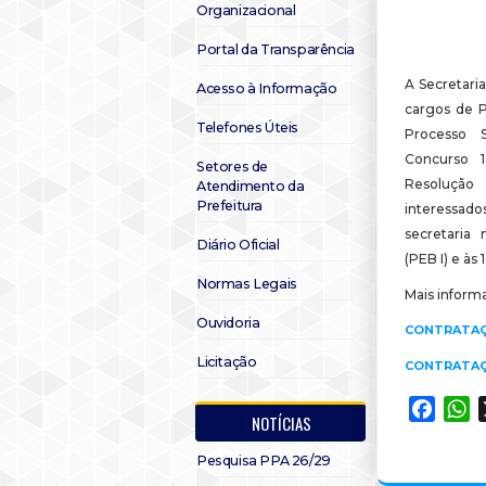
Organizacional
Portal da Transparência
A Secretari
Acesso à Informação
cargos de 
Telefones Úteis
Processo Se
Concurso 1
Setores de
Resoluçã
Atendimento da
Prefeitura
interessa
secretaria 
Diário Oficial
(PEB I) e às 
Normas Legais
Mais inform
Ouvidoria
CONTRATAÇ
Licitação
CONTRATAÇ
Faceb
W
NOTÍCIAS
Pesquisa PPA 26/29