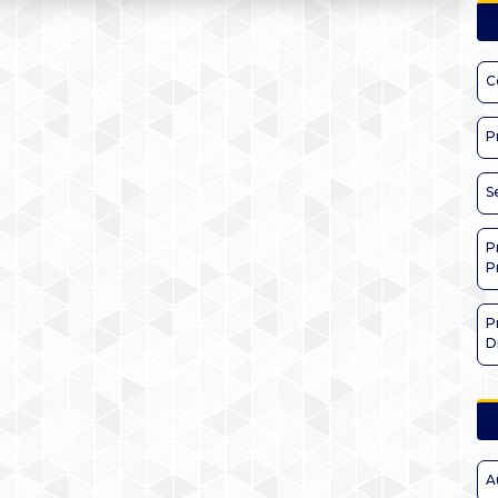
C
P
S
P
P
P
D
A