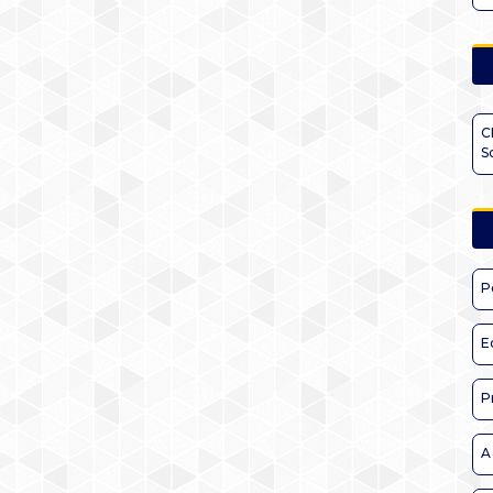
C
S
P
E
P
A