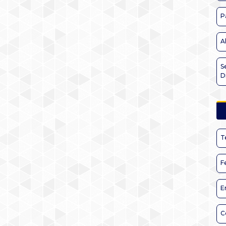
P
A
S
D
T
F
E
C