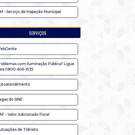
IM - Serviço de Inspeção Municipal
SERVIÇOS
ebGente
roblemas com Iluminação Pública? Ligue
ara 0800-606-1535
utoatendimento
agas do SINE
AF - Valor Adicionado Fiscal
utuações de Trânsito