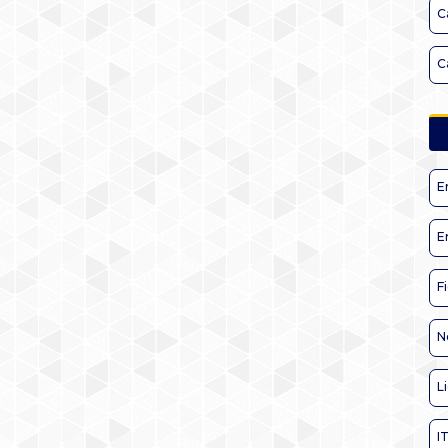
C
C
E
E
F
N
L
I