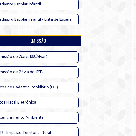
adastro Escolar Infantil
adastro Escolar Infantil - Lista de Espera
EMISSÃO
missão de Guias ISS/Alvará
missão de 2ª via do IPTU
icha de Cadastro Imobliário (FCI)
ota Fiscal Eletrônica
icenciamento Ambiental
TR - Imposto Territorial Rural